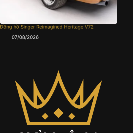
 hồ Singer Reimagined Heritage V72
Cartier Tort
gấm sau mà
07/08/2026
05/08