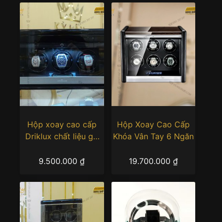
Hộp xoay cao cấp
Hộp Xoay Cao Cấp
Driklux chất liệu gỗ
Khóa Vân Tay 6 Ngăn
MDF piano kết hợp da
Microfiber T3BB
9.500.000
₫
19.700.000
₫
Luxury (3 Xoay)