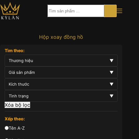
Chuyển
đến
phần
nội
dung
Hộp xoay đồng hồ
Tìm theo:
Thương hiệu
▼
Giá sản phẩm
▼
Kích thước
▼
Tình trạng
▼
Xóa bộ lọc
Xếp theo:
Tên A-Z