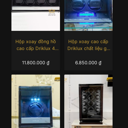
Hộp xoay đồng hồ
Hộp xoay cao cấp
cao cấp Driklux 4
Driklux chất liệu gỗ
ngăn xoay
MDF piano kết hợp da
Microfiber T2BB
11.800.000
₫
6.850.000
₫
Luxury (2 Xoay)