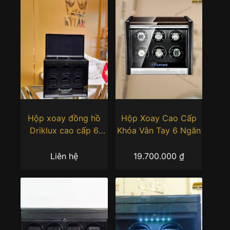
Hộp xoay đồng hồ
Hộp Xoay Cao Cấp
Driklux cao cấp 6
Khóa Vân Tay 6 Ngăn
ngăn xoay
Liên hệ
19.700.000
₫