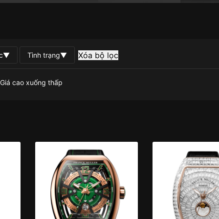
Xóa bộ lọc
c
▼
Tình trạng
▼
Giá cao xuống thấp