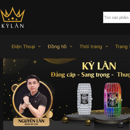
Chuyển
đến
phần
nội
dung
Điện Thoại
Đồng hồ
Thời trang
Trang 