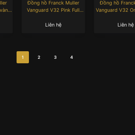
ler
Đồng hồ Franck Muller
Đồng hồ Franck
 vàng
Vanguard V32 Pink Full
Vanguard V32 Or
DT
Diamonds
Diamond
Liên hệ
Liên hệ
1
2
3
4
: