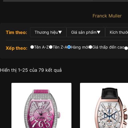
Franck Muller
Tìm theo:
Thương hiệu
▼
Giá sản phẩm
▼
Kích thướ
Tên A-Z
Tên Z-A
Hàng mới
Giá thấp đến cao
Xếp theo:
Được
Hiển thị 1–25 của 79 kết quả
sắp
xếp
theo
mới
nhất