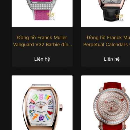
Đồng hồ Franck Muller
Đồng hồ Franck Mul
Vanguard V32 Barbie đính
Perpetual Calendars
kim cương
hồng
Liên hệ
Liên hệ