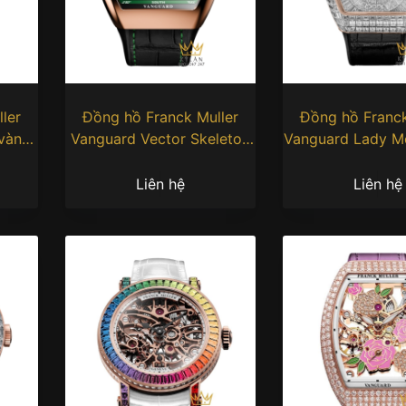
ler
Đồng hồ Franck Muller
Đồng hồ Franck
 vàng
Vanguard Vector Skeleton
Vanguard Lady 
V43
Full Diam
Liên hệ
Liên hệ