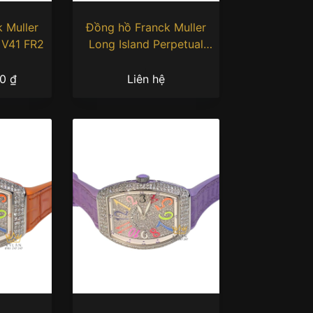
 Muller
Đồng hồ Franck Muller
 V41 FR2
Long Island Perpetual
Calendar vàng hồng 1200
QP
00
₫
Liên hệ