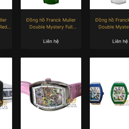
ler
Đồng hồ Franck Muller
Đồng hồ Franck
 Red
Double Mystery Full
Double Myster
Diamond Green
Diamond Rose
Liên hệ
Liên hệ