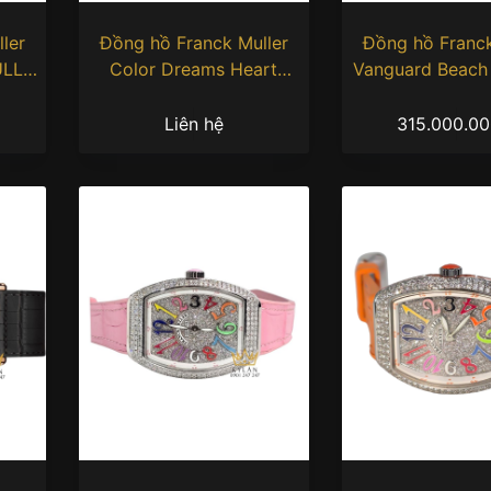
ler
Đồng hồ Franck Muller
Đồng hồ Franck
ULLER
Color Dreams Heart
Vanguard Beach
Skeleton
Liên hệ
315.000.0