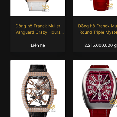
Đồng hồ Franck Muller
Đồng hồ Franck Mul
Vanguard Crazy Hours
Round Triple Myst
Jisbar Lady V32
Diamond Red 39
Liên hệ
2.215.000.000
₫