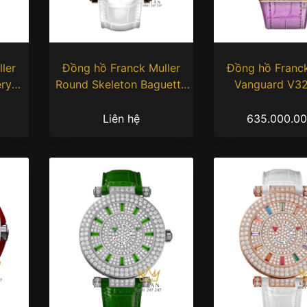
ler
Đồng hồ Franck Muller
Đồng hồ Franck
ery
Round Skeleton Baguette
Vanguard V32
mm
Rainbow
Skeleton Pink 
Liên hệ
635.000.0