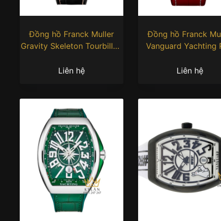
Đồng hồ Franck Muller
Đồng hồ Franck Mul
Gravity Skeleton Tourbillon
Vanguard Yachting
kim cương 44mm
41mm
Liên hệ
Liên hệ