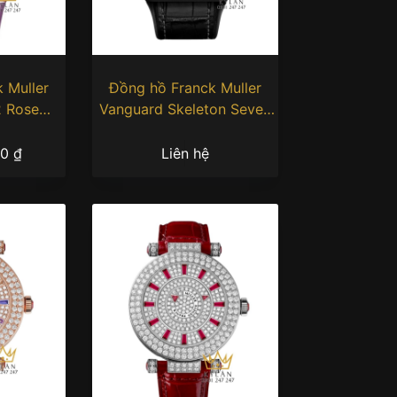
 Muller
Đồng hồ Franck Muller
 Rose
Vanguard Skeleton Seven
Diamond
Days
00
₫
Liên hệ