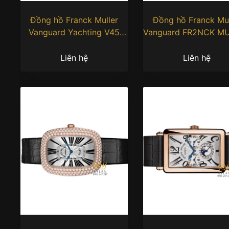
Đồng hồ Franck Muller
Đồng hồ Franck Mul
Vanguard Yachting V45
Vanguard FR2NCK M
Green
Bunny Edition
Liên hệ
Liên hệ