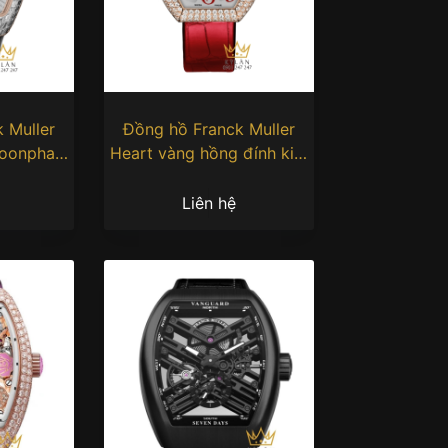
 Muller
Đồng hồ Franck Muller
Moonphase
Heart vàng hồng đính kim
ond
V32
Liên hệ