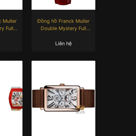
 Muller
Đồng hồ Franck Muller
y Full
Double Mystery Full
 Gold
Diamond Ruby
Liên hệ