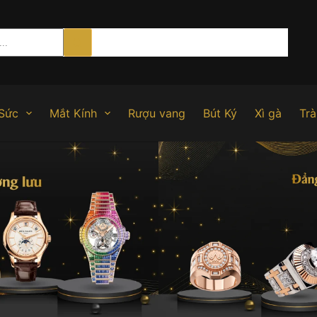
Sức
Mắt Kính
Rượu vang
Bút Ký
Xì gà
Trà