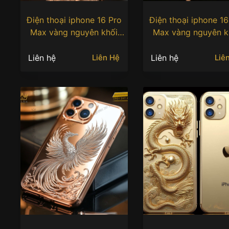
Điện thoại iphone 16 Pro
Điện thoại iphone 16
Max vàng nguyên khối
Max vàng nguyên k
Au750 khắc hình phượng
Au750 khắc hình ph
hoàng
hoàng
Liên hệ
Liên hệ
Liên Hệ
Liê