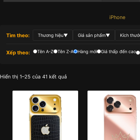
iPhone
Tìm theo:
Thương hiệu
▼
Giá sản phẩm
▼
Kích thướ
Tên A-Z
Tên Z-A
Hàng mới
Giá thấp đến cao
Xếp theo:
Được
Hiển thị 1–25 của 41 kết quả
sắp
xếp
theo
mới
nhất