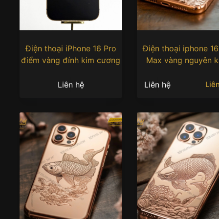
Điện thoại iPhone 16 Pro
Điện thoại iphone 16
điểm vàng đính kim cương
Max vàng nguyên k
Au750 khắc hình cây
thụ
Liên hệ
Liên hệ
Liê