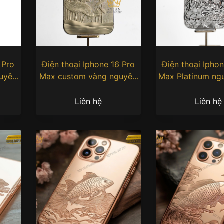
 Pro
Điện thoại Iphone 16 Pro
Điện thoại Iphone 
uyên
Max custom vàng nguyên
Max Platinum ng
vương
khối
Liên hệ
Liên hệ