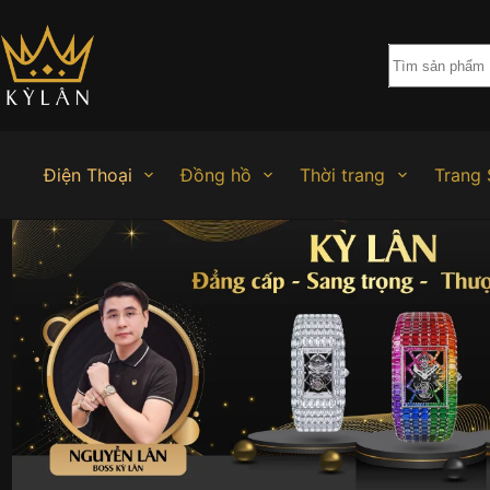
Chuyển
đến
phần
nội
dung
Điện Thoại
Đồng hồ
Thời trang
Trang 