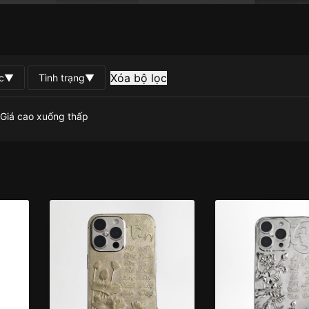
Xóa bộ lọc
c
▼
Tình trạng
▼
Giá cao xuống thấp