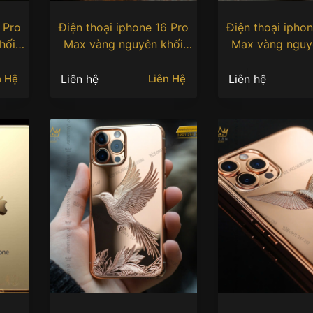
 Pro
Điện thoại iphone 16 Pro
Điện thoại iphon
hối
Max vàng nguyên khối
Max vàng nguy
ượng
Au750 khắc hình phượng
Au750 khắc hìn
hoàng
hoàng
Liên hệ
Liên hệ
n Hệ
Liên Hệ