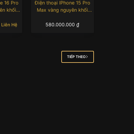
e 16 Pro
Điện thoại IPhone 15 Pro
ên khối
Max vàng nguyên khối
h phượng
Au750 khắc hình rồng
ngậm ngọc
580.000.000
₫
Liên Hệ
TIẾP THEO