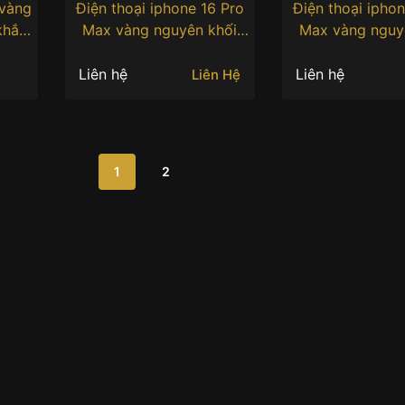
 vàng
Điện thoại iphone 16 Pro
Điện thoại iphon
khắc
Max vàng nguyên khối
Max vàng nguy
Au750 khắc hình phượng
Au750 khắc hìn
hoàng
hoàng
Liên hệ
Liên hệ
Liên Hệ
1
2
: