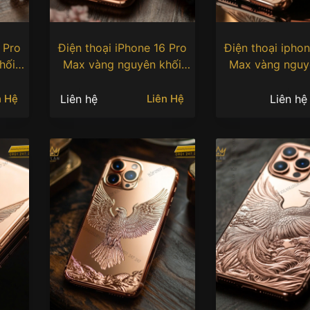
 Pro
Điện thoại iPhone 16 Pro
Điện thoại iphon
hối
Max vàng nguyên khối
Max vàng nguy
chép
Au750 khắc hình cá chép
Au750 khắc hìn
hoàng
Liên hệ
Liên hệ
n Hệ
Liên Hệ