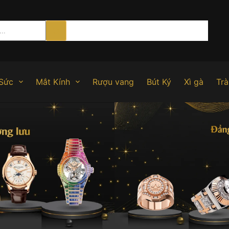
Sức
Mắt Kính
Rượu vang
Bút Ký
Xì gà
Trà