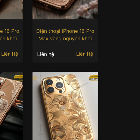
e 16 Pro
Điện thoại iPhone 16 Pro
ên khối
Max vàng nguyên khối
 cá chép
Au750 khắc hình cá chép
Liên hệ
Liên Hệ
Liên Hệ