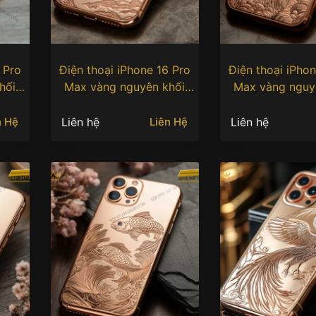
 Pro
Điện thoại iPhone 16 Pro
Điện thoại iPhon
hối
Max vàng nguyên khối
Max vàng nguy
 đại
Au750 khắc hình cá chép
Au750 khắc hình
Liên hệ
Liên hệ
n Hệ
Liên Hệ