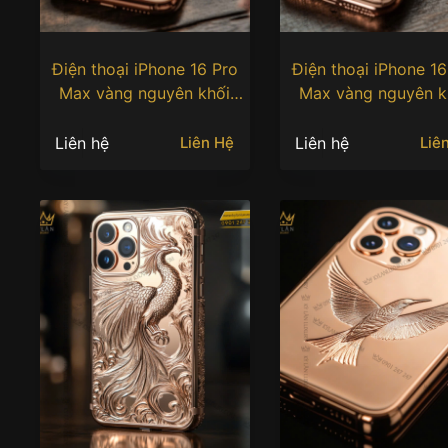
Điện thoại iPhone 16 Pro
Điện thoại iPhone 16
Max vàng nguyên khối
Max vàng nguyên k
Au750 khắc hình cá chép
Au750 khắc hình cá 
Liên hệ
Liên hệ
Liên Hệ
Liê