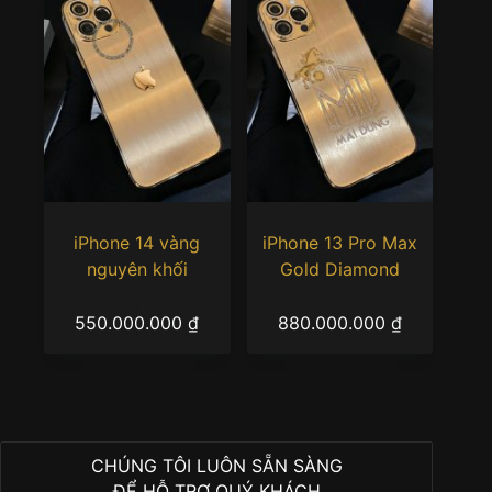
iPhone 14 vàng
iPhone 13 Pro Max
nguyên khối
Gold Diamond
550.000.000
₫
880.000.000
₫
CHÚNG TÔI LUÔN SẴN SÀNG
ĐỂ HỖ TRỢ QUÝ KHÁCH