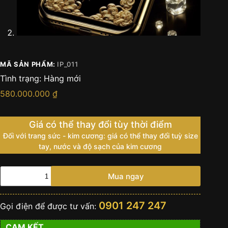
MÃ SẢN PHẨM:
IP_011
Tình trạng:
Hàng mới
580.000.000
₫
Giá có thể thay đổi tùy thời điểm
Đối với trang sức - kim cương: giá có thể thay đổi tuỳ size
tay, nước và độ sạch của kim cương
Điện
Mua ngay
thoại
IPhone
15
0901 247 247
Gọi điện để được tư vấn:
Pro
Max
CAM KẾT