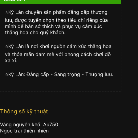
vàng
nguyên
khối
⭐️Kỳ Lân chuyên sản phẩm đẳng cấp thượng
Au750
lưu, được tuyển chọn theo tiêu chí riêng của
khắc
mình để bán sở thích và phục vụ cảm xúc
hình
thăng hoa cho quý khách.
rồng
ngậm
⭐️Kỳ Lân là nơi khơi nguồn cảm xúc thăng hoa
ngọc
số
và thỏa mãn đam mê với phong cách chơi đồ
lượng
xa xỉ.
⭐️Kỳ Lân: Đẳng cấp - Sang trọng - Thượng lưu.
Thông số kỹ thuật
Vàng nguyên khối Au750
Ngọc trai thiên nhiên