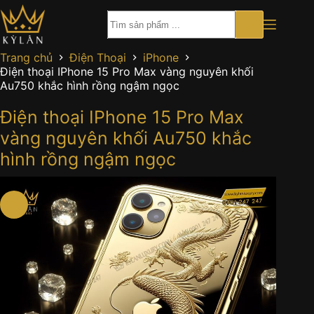
Chuyển
đến
phần
nội
Trang chủ
Điện Thoại
iPhone
dung
Điện thoại IPhone 15 Pro Max vàng nguyên khối
Au750 khắc hình rồng ngậm ngọc
Điện thoại IPhone 15 Pro Max
vàng nguyên khối Au750 khắc
hình rồng ngậm ngọc