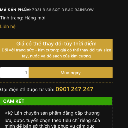
MÃ SẢN PHẨM:
7031 B S6 SQT D BAG RAINBOW
Tình trạng:
Hàng mới
Liên hệ
Giá có thể thay đổi tùy thời điểm
Đối với trang sức - kim cương: giá có thể thay đổi tuỳ size
tay, nước và độ sạch của kim cương
Đồng
Mua ngay
hồ
Franck
Muller
0901 247 247
Gọi điện để được tư vấn:
Round
Skeleton
CAM KẾT
Baguette
Rainbow
số
⭐️Kỳ Lân chuyên sản phẩm đẳng cấp thượng
lượng
lưu, được tuyển chọn theo tiêu chí riêng của
mình để bán sở thích và phục vụ cảm xúc