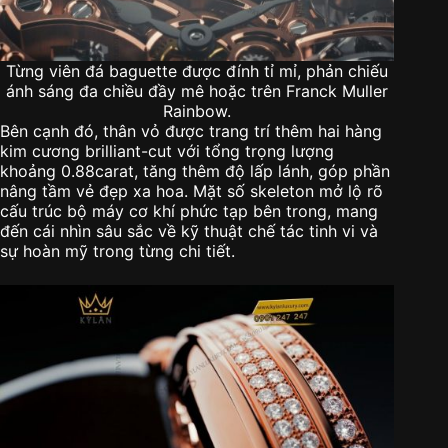
Từng viên đá baguette được đính tỉ mỉ, phản chiếu
ánh sáng đa chiều đầy mê hoặc trên Franck Muller
Rainbow.
Bên cạnh đó, thân vỏ được trang trí thêm hai hàng
kim cương brilliant-cut với tổng trọng lượng
khoảng 0.88carat, tăng thêm độ lấp lánh, góp phần
nâng tầm vẻ đẹp xa hoa. Mặt số skeleton mở lộ rõ
cấu trúc bộ máy cơ khí phức tạp bên trong, mang
đến cái nhìn sâu sắc về kỹ thuật chế tác tinh vi và
sự hoàn mỹ trong từng chi tiết.