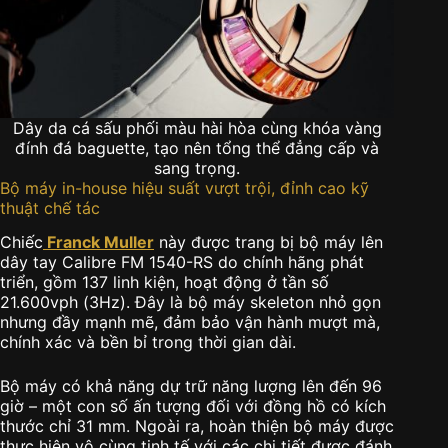
Dây da cá sấu phối màu hài hòa cùng khóa vàng
đính đá baguette, tạo nên tổng thể đẳng cấp và
sang trọng.
Bộ máy in-house hiệu suất vượt trội, đỉnh cao kỹ
thuật chế tác
Chiếc
Franck Muller
này được trang bị bộ máy lên
dây tay Calibre FM 1540-RS do chính hãng phát
triển, gồm 137 linh kiện, hoạt động ở tần số
21.600vph (3Hz). Đây là bộ máy skeleton nhỏ gọn
nhưng đầy mạnh mẽ, đảm bảo vận hành mượt mà,
chính xác và bền bỉ trong thời gian dài.
Bộ máy có khả năng dự trữ năng lượng lên đến 96
giờ – một con số ấn tượng đối với đồng hồ có kích
thước chỉ 31 mm. Ngoài ra, hoàn thiện bộ máy được
thực hiện vô cùng tinh tế với các chi tiết được đánh