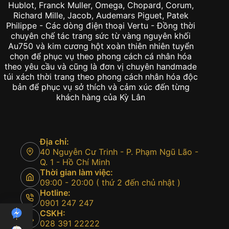
Kỳ Lân là đơn vị chuyên sản phẩm đẳng cấp chính
hãng sưu tầm tuyển chọn về tất cả các dòng đồng
hồ đến từ đất nước Thụy Sĩ như: Đồng hồ Rolex,
Hublot, Franck Muller, Omega, Chopard, Corum,
Richard Mille, Jacob, Audemars Piguet, Patek
Philippe - Các dòng điện thoại Vertu - Đồng thời
chuyên chế tác trang sức từ vàng nguyên khối
Au750 và kim cương hột xoàn thiên nhiên tuyển
chọn để phục vụ theo phong cách cá nhân hóa
theo yêu cầu và cũng là đơn vị chuyên handmade
túi xách thời trang theo phong cách nhân hóa độc
bản để phục vụ sở thích và cảm xúc đến từng
khách hàng của Kỳ Lân
Địa chỉ: