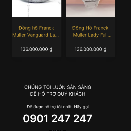
thể
được
chọn
trên
trang
Đồng hồ Franck
Đồng Hồ Franck
sản
Muller Vanguard Lady
Muller Lady Full
phẩm
V32 Blue Full
Diamond V32 QZ
Sản
Sản
Diamonds – V32 QZ D
136.000.000
₫
136.000.000
₫
phẩm
phẩm
CD
này
này
có
có
nhiều
nhiều
biến
biến
thể.
thể.
Các
Các
CHÚNG TÔI LUÔN SẴN SÀNG
tùy
tùy
ĐỂ HỖ TRỢ QUÝ KHÁCH
chọn
chọn
có
có
thể
thể
được
được
chọn
chọn
trên
trên