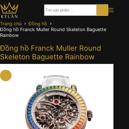
Chuyển
đến
phần
nội
Trang chủ
Đồng hồ
dung
Đồng hồ Franck Muller Round Skeleton Baguette
Rainbow
Đồng hồ Franck Muller Round
Skeleton Baguette Rainbow