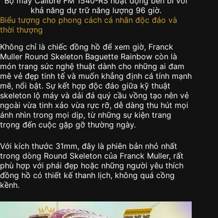
Bộ máy Calibre FM 1540-RS hoạt động bền bỉ với
khả năng dự trữ năng lượng 96 giờ.
Biểu tượng cho phong cách cá nhân độc đáo và
thời thượng
Không chỉ là chiếc đồng hồ để xem giờ, Franck
Muller Round Skeleton Baguette Rainbow còn là
món trang sức nghệ thuật dành cho những ai đam
mê vẻ đẹp tinh tế và muốn khẳng định cá tính mạnh
mẽ, nổi bật. Sự kết hợp độc đáo giữa kỹ thuật
skeleton lộ máy và dải đá quý cầu vồng tạo nên vẻ
ngoài vừa tinh xảo vừa rực rỡ, dễ dàng thu hút mọi
ánh nhìn trong mọi dịp, từ những sự kiện trang
trọng đến cuộc gặp gỡ thường ngày.
Với kích thước 31mm, đây là phiên bản nhỏ nhất
trong dòng Round Skeleton của Franck Muller, rất
phù hợp với phái đẹp hoặc những người yêu thích
đồng hồ có thiết kế thanh lịch, không quá cồng
kềnh.