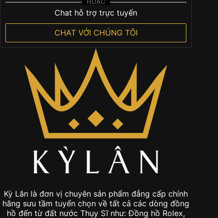
trang
trang
sản
sản
phẩm
phẩm
Để được hỗ trợ tốt nhất. Hãy gọi
0901 247 247
HOẶC
Chat hỗ trợ trực tuyến
CHAT VỚI CHÚNG TÔI