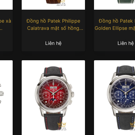
pe xà
Đồng hồ Patek Philippe
Đồng hồ Patek 
Calatrava mặt số hồng
Golden Ellipse mặ
5227G-015
5738G-0
Liên hệ
Liên hệ