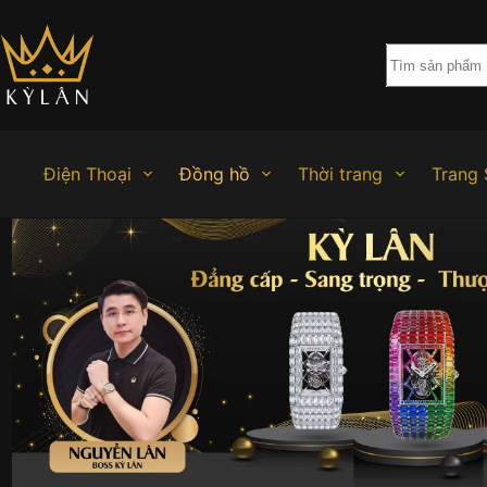
Chuyển
đến
phần
nội
dung
Điện Thoại
Đồng hồ
Thời trang
Trang 