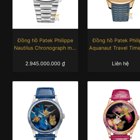
Đồng hồ Patek Philippe
Đồng hồ Patek Phil
Nautilus Chronograph mặt
Aquanaut Travel Tim
số đen 5980/1A-014
xanh xám 5269R-0
2.945.000.000
₫
Liên hệ