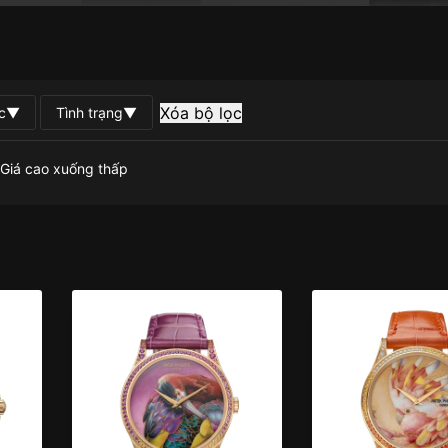
Xóa bộ lọc
c
▼
Tình trạng
▼
Giá cao xuống thấp