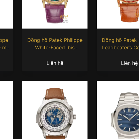
ippe
Đồng hồ Patek Philippe
Đồng hồ Patek 
e mặt
White-Faced Ibis
Leadbeater’s C
01
5077/213R-001
5077/210R-
Liên hệ
Liên hệ