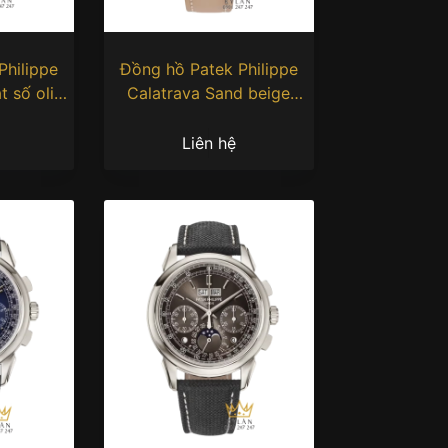
Philippe
Đồng hồ Patek Philippe
t số olive
Calatrava Sand beige
01
7200/50G-001
Liên hệ