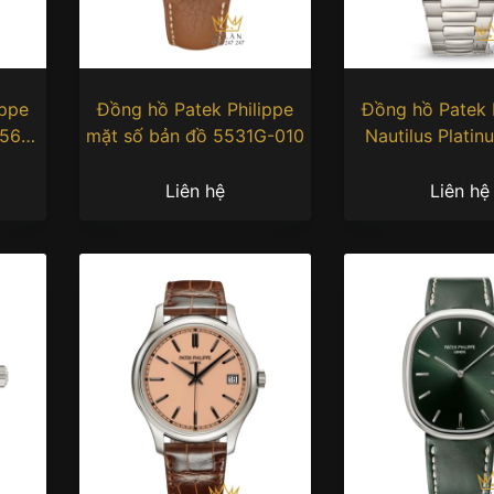
ippe
Đồng hồ Patek Philippe
Đồng hồ Patek 
356R-
mặt số bản đồ 5531G-010
Nautilus Platin
sunburst 5610
Liên hệ
Liên hệ