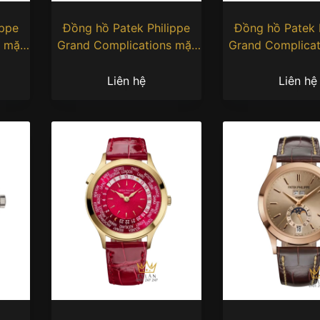
ippe
Đồng hồ Patek Philippe
Đồng hồ Patek 
s mặt
Grand Complications mặt
Grand Complicat
-010
số đỏ 5270P-017
số xanh 5270
Liên hệ
Liên hệ