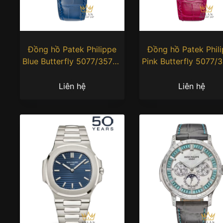
Đồng hồ Patek Philippe
Đồng hồ Patek Phil
Blue Butterfly 5077/357G-
Pink Butterfly 5077/
001
001
Liên hệ
Liên hệ