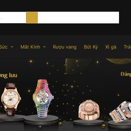
Sức
Mắt Kính
Rượu vang
Bút Ký
Xì gà
Trà