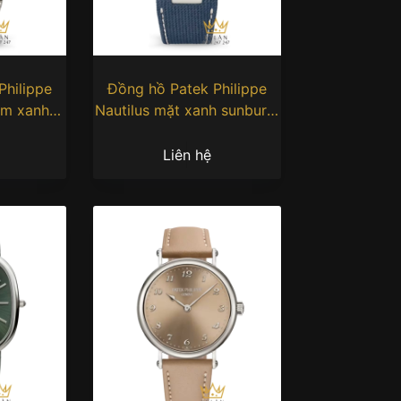
Philippe
Đồng hồ Patek Philippe
um xanh
Nautilus mặt xanh sunburst
/1P-001
5810G-001
Liên hệ