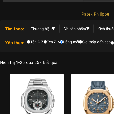
Patek Philippe
Tìm theo:
Thương hiệu
▼
Giá sản phẩm
▼
Kích thướ
Tên A-Z
Tên Z-A
Hàng mới
Giá thấp đến cao
Xếp theo:
Được
Hiển thị 1–25 của 257 kết quả
sắp
xếp
theo
mới
nhất