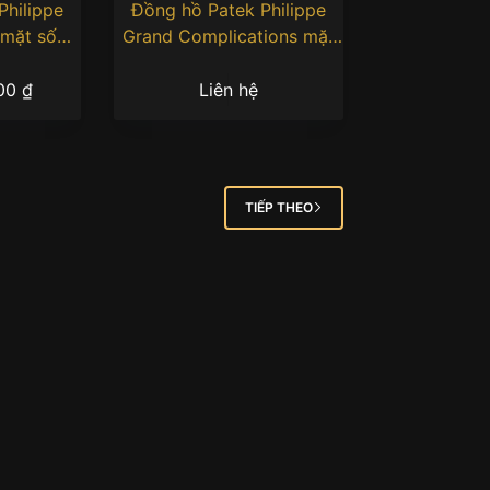
Philippe
Đồng hồ Patek Philippe
 mặt số
Grand Complications mặt
6R-016
xanh lá 5322G-010
000
₫
Liên hệ
TIẾP THEO