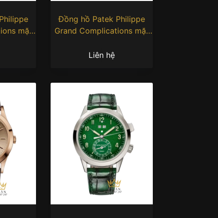
Philippe
Đồng hồ Patek Philippe
ions mặt
Grand Complications mặt
P-016
số xám than 5270P-015
Liên hệ