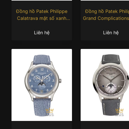
Đồng hồ Patek Philippe
Đồng hồ Patek Phil
Calatrava mặt số xanh
Grand Complication
7200/50G-012
số xanh navy 5204G
Liên hệ
Liên hệ