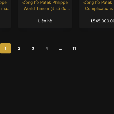
ippe
Đồng hồ Patek Philippe
Đồng hồ Patek 
s mặt
World Time mặt số đỏ
Complications
11
7129J-001
sunburst 539
Liên hệ
1.545.000.
1
2
3
4
…
11
: