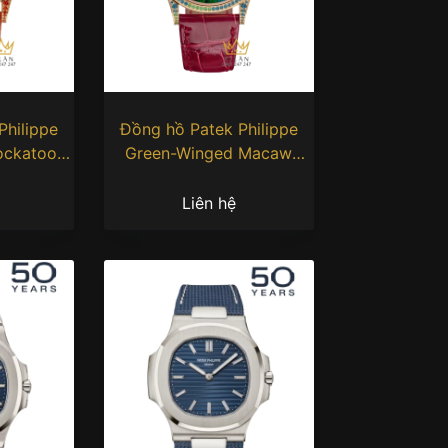
Philippe
Đồng hồ Patek Philippe
ockatoo
Green-Winged Macaw
001
5077/211R-001
Liên hệ