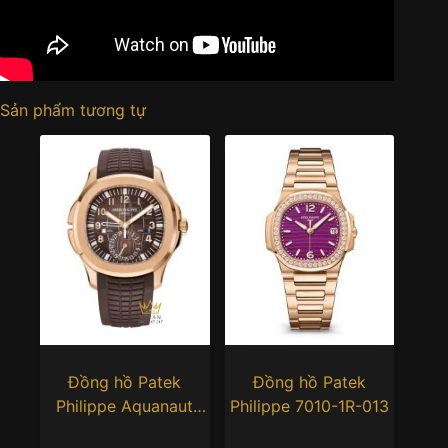
Sản phẩm tương tự
Đồng hồ Patek
Đồng hồ Patek
Philippe Aquanaut
Philippe 7010-1R-013
Travel Time mặt số