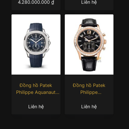
nâu 5164R-001
4.280.000.000
₫
Liên hệ
Đồng hồ Patek
Đồng hồ Patek
Philippe Aquanaut
Philippe
5968G-001
Complications 5961R-
010
Liên hệ
Liên hệ