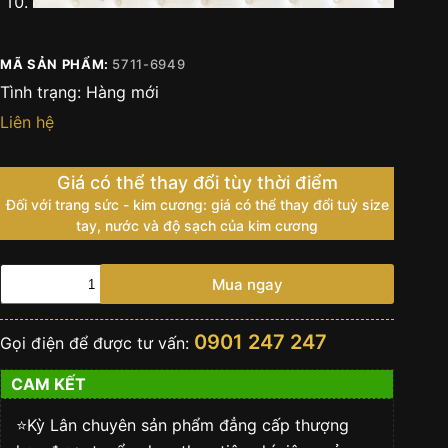
MÃ SẢN PHẨM:
5711-6949
Tình trạng:
Hàng mới
Liên hệ
Giá có thể thay đổi tùy thời điểm
Đối với trang sức - kim cương: giá có thể thay đổi tuỳ size
tay, nước và độ sạch của kim cương
Đồng
Mua ngay
hồ
Patek
Philippe
0901 247 247
Gọi điện để được tư vấn:
Nautilus
5711
CAM KẾT
White
Gold
18k
⭐️Kỳ Lân chuyên sản phẩm đẳng cấp thượng
Baguette