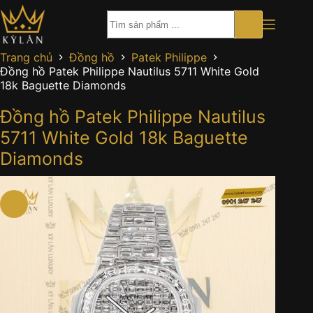
Chuyển
đến
phần
nội
Trang chủ
Đồng hồ
Patek Philippe
dung
Đồng hồ Patek Philippe Nautilus 5711 White Gold
18k Baguette Diamonds
Đồng hồ Patek Philippe Nautilus
5711 White Gold 18k Baguette
Diamonds