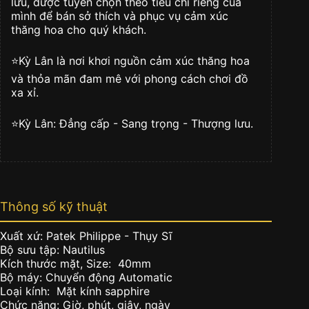
lưu, được tuyển chọn theo tiêu chí riêng của
Diamonds
mình để bán sở thích và phục vụ cảm xúc
số
thăng hoa cho quý khách.
lượng
⭐️Kỳ Lân là nơi khơi nguồn cảm xúc thăng hoa
và thỏa mãn đam mê với phong cách chơi đồ
xa xỉ.
⭐️Kỳ Lân: Đẳng cấp - Sang trọng - Thượng lưu.
Thông số kỹ thuật
Xuất xứ: Patek Philippe - Thụy Sĩ
Bộ sưu tập: Nautilus
Kích thước mặt, Size: 40mm
Bộ máy: Chuyển động Automatic
Loại kính: Mặt kính sapphire
Chức năng: Giờ, phút, giây, ngày