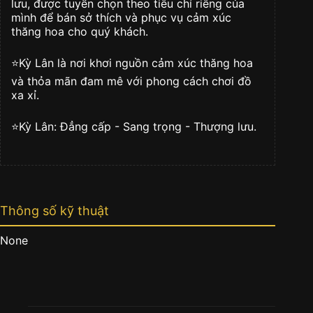
lưu, được tuyển chọn theo tiêu chí riêng của
lượng
mình để bán sở thích và phục vụ cảm xúc
thăng hoa cho quý khách.
⭐️Kỳ Lân là nơi khơi nguồn cảm xúc thăng hoa
và thỏa mãn đam mê với phong cách chơi đồ
xa xỉ.
⭐️Kỳ Lân: Đẳng cấp - Sang trọng - Thượng lưu.
Thông số kỹ thuật
None