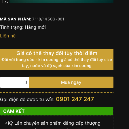
MÃ SẢN PHẨM:
7118/1450G-001
Tình trạng:
Hàng mới
Liên hệ
Giá có thể thay đổi tùy thời điểm
Đối với trang sức - kim cương: giá có thể thay đổi tuỳ size
tay, nước và độ sạch của kim cương
Đồng
Mua ngay
Hồ
Patek
Philippe
0901 247 247
Gọi điện để được tư vấn:
7118/1450G-
001
CAM KẾT
Nautilus
"Snow-
Set"
⭐️Kỳ Lân chuyên sản phẩm đẳng cấp thượng
số