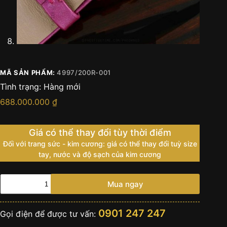
MÃ SẢN PHẨM:
4997/200R-001
Tình trạng:
Hàng mới
688.000.000
₫
Giá có thể thay đổi tùy thời điểm
Đối với trang sức - kim cương: giá có thể thay đổi tuỳ size
tay, nước và độ sạch của kim cương
Đồng
Mua ngay
hồ
Patek
Philippe
0901 247 247
Gọi điện để được tư vấn:
Calatrava
4997/200R-