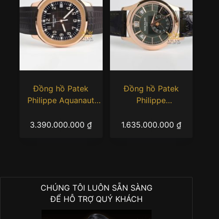
Đồng hồ Patek
Đồng hồ Patek
Philippe Aquanaut
Philippe
5167R-001 Rose Gold
Complications
5205R-011 Olive
3.390.000.000
₫
1.635.000.000
₫
Green Sunburst
CHÚNG TÔI LUÔN SẴN SÀNG
ĐỂ HỖ TRỢ QUÝ KHÁCH