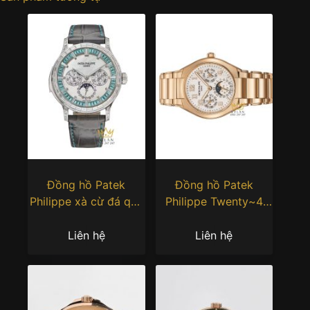
Đồng hồ Patek
Đồng hồ Patek
Philippe xà cừ đá quý
Philippe Twenty~4
xanh 5374/400P-001
7340/1R-001 mặt số
bạc opaline
Liên hệ
Liên hệ