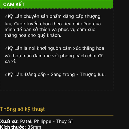
CAM KẾT
001
số
lượng
⭐️Kỳ Lân chuyên sản phẩm đẳng cấp thượng
lưu, được tuyển chọn theo tiêu chí riêng của
mình để bán sở thích và phục vụ cảm xúc
thăng hoa cho quý khách.
⭐️Kỳ Lân là nơi khơi nguồn cảm xúc thăng hoa
và thỏa mãn đam mê với phong cách chơi đồ
xa xỉ.
⭐️Kỳ Lân: Đẳng cấp - Sang trọng - Thượng lưu.
Thông số kỹ thuật
Xuất xứ:
Patek Philippe - Thụy Sĩ
Kích thước:
35mm