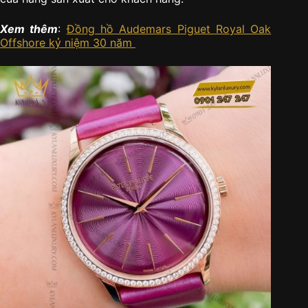
Xem thêm
:
Đồng hồ Audemars Piguet Royal Oak
Offshore kỷ niệm 30 năm