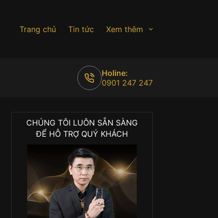
Trang chủ
Tin tức
Xem thêm
Holine:
0901 247 247
CHÚNG TÔI LUÔN SẴN SÀNG
ĐỂ HỖ TRỢ QUÝ KHÁCH