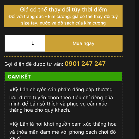
Giá có thể thay đổi tùy thời điểm
Đối với trang sức - kim cương: giá có thể thay đổi tuỳ
size tay, nước và độ sạch của kim cương
Vỏ
nhẫn
Mua ngay
kim
cương
vàng
0901 247 247
Gọi điện để được tư vấn:
hồng
18K
CAM KẾT
số
lượng
⭐️Kỳ Lân chuyên sản phẩm đẳng cấp thượng
lưu, được tuyển chọn theo tiêu chí riêng của
mình để bán sở thích và phục vụ cảm xúc
thăng hoa cho quý khách.
⭐️Kỳ Lân là nơi khơi nguồn cảm xúc thăng hoa
và thỏa mãn đam mê với phong cách chơi đồ
xa xỉ.