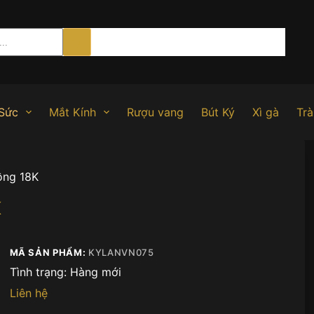
Sức
Mắt Kính
Rượu vang
Bút Ký
Xì gà
Trà
ồng 18K
K
MÃ SẢN PHẨM:
KYLANVN075
Tình trạng:
Hàng mới
Liên hệ