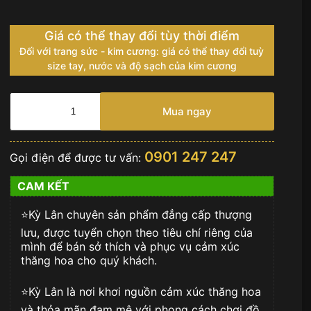
Giá có thể thay đổi tùy thời điểm
Đối với trang sức - kim cương: giá có thể thay đổi tuỳ
size tay, nước và độ sạch của kim cương
Vertu
Signature
Mua ngay
S
vàng
khối
0901 247 247
Gọi điện để được tư vấn:
đính
kim
CAM KẾT
cương
hột
⭐️Kỳ Lân chuyên sản phẩm đẳng cấp thượng
xoàn
số
lưu, được tuyển chọn theo tiêu chí riêng của
lượng
mình để bán sở thích và phục vụ cảm xúc
thăng hoa cho quý khách.
⭐️Kỳ Lân là nơi khơi nguồn cảm xúc thăng hoa
và thỏa mãn đam mê với phong cách chơi đồ