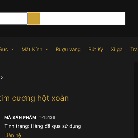
Sức
Mắt Kính
Rượu vang
Bút Ký
Xì gà
Trà
 kim cương hột xoàn
MÃ SẢN PHẨM:
T-15136
Tình trạng:
Hàng đã qua sử dụng
Liên hệ