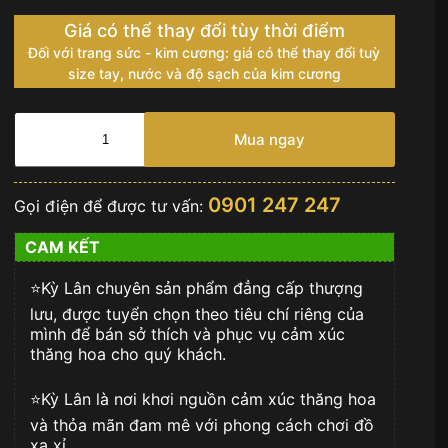
Giá có thể thay đổi tùy thời điểm
Đối với trang sức - kim cương: giá có thể thay đổi tuỳ
size tay, nước và độ sạch của kim cương
Vertu
Signature
Mua ngay
S
Gold
Ziczac
0901 247 247
Gọi điện để được tư vấn:
Mix
Diamond
CAM KẾT
số
lượng
⭐️Kỳ Lân chuyên sản phẩm đẳng cấp thượng
lưu, được tuyển chọn theo tiêu chí riêng của
mình để bán sở thích và phục vụ cảm xúc
thăng hoa cho quý khách.
⭐️Kỳ Lân là nơi khơi nguồn cảm xúc thăng hoa
và thỏa mãn đam mê với phong cách chơi đồ
xa xỉ.