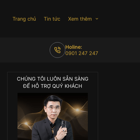
Trang chủ
Tin tức
Xem thêm
Holine:
0901 247 247
CHÚNG TÔI LUÔN SẴN SÀNG
ĐỂ HỖ TRỢ QUÝ KHÁCH