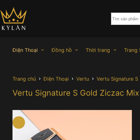
Chuyển
đến
phần
nội
dung
Điện Thoại
Đồng hồ
Thời trang
Trang 
Trang chủ
Điện Thoại
Vertu
Vertu Signature S
Vertu Signature S Gold Ziczac Mi