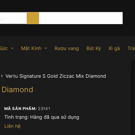
Sức
Mắt Kính
Rượu vang
Bút Ký
Xì gà
Trà
Vertu Signature S Gold Ziczac Mix Diamond
x Diamond
MÃ SẢN PHẨM:
23141
Tình trạng:
Hàng đã qua sử dụng
Liên hệ