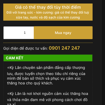
Giá có thể thay đổi tùy thời điểm
Đối với trang sức - kim cương: giá có thể thay đổi tuỳ
size tay, nước và độ sạch của kim cương
Vertu
Signature
Mua ngay
S
Gold
Pure
0901 247 247
Gọi điện để được tư vấn:
Emerald
số
CAM KẾT
lượng
⭐️Kỳ Lân chuyên sản phẩm đẳng cấp thượng
lưu, được tuyển chọn theo tiêu chí riêng của
mình để bán sở thích và phục vụ cảm xúc
thăng hoa cho quý khách.
⭐️Kỳ Lân là nơi khơi nguồn cảm xúc thăng hoa
và thỏa mãn đam mê với phong cách chơi đồ
xa xỉ.