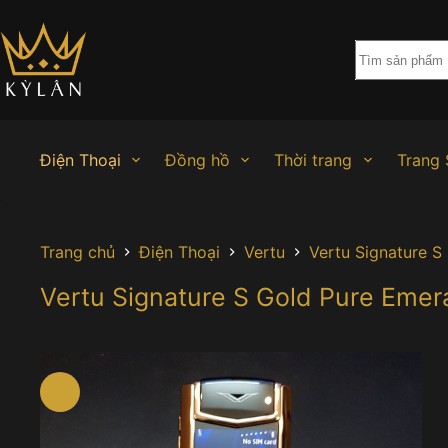
Chuyển
đến
phần
nội
dung
Điện Thoại
Đồng hồ
Thời trang
Trang 
Trang chủ
Điện Thoại
Vertu
Vertu Signature S
Vertu Signature S Gold Pure Emer