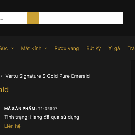
Sức
Mắt Kính
Rượu vang
Bút Ký
Xì gà
Trà
Vertu Signature S Gold Pure Emerald
ald
MÃ SẢN PHẨM:
T1-35607
Tình trạng:
Hàng đã qua sử dụng
Liên hệ