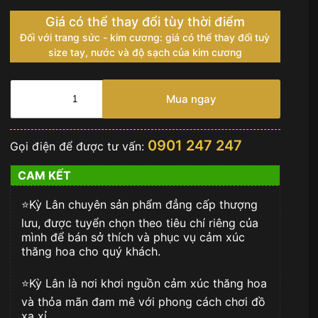
Giá có thể thay đổi tùy thời điểm
Đối với trang sức - kim cương: giá có thể thay đổi tuỳ
size tay, nước và độ sạch của kim cương
Vertu
Signature
Mua ngay
S
Gold
số
0901 247 247
Gọi điện để được tư vấn:
lượng
CAM KẾT
⭐️Kỳ Lân chuyên sản phẩm đẳng cấp thượng
lưu, được tuyển chọn theo tiêu chí riêng của
mình để bán sở thích và phục vụ cảm xúc
thăng hoa cho quý khách.
⭐️Kỳ Lân là nơi khơi nguồn cảm xúc thăng hoa
và thỏa mãn đam mê với phong cách chơi đồ
xa xỉ.