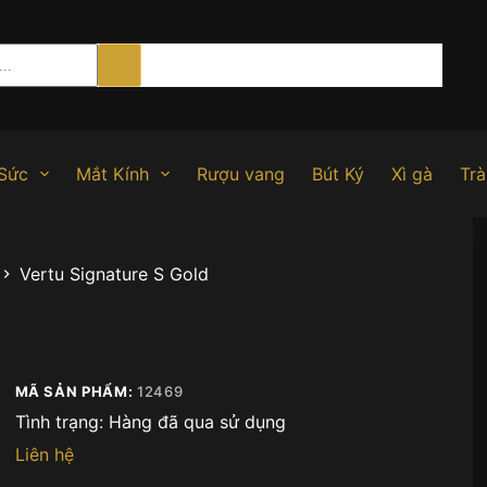
Sức
Mắt Kính
Rượu vang
Bút Ký
Xì gà
Trà
Vertu Signature S Gold
MÃ SẢN PHẨM:
12469
Tình trạng:
Hàng đã qua sử dụng
Liên hệ