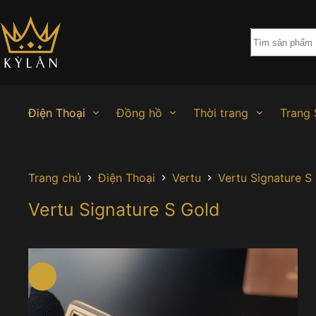
Chuyển
đến
phần
nội
dung
Điện Thoại
Đồng hồ
Thời trang
Trang 
Trang chủ
Điện Thoại
Vertu
Vertu Signature S
Vertu Signature S Gold