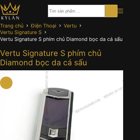
Chuyển
đến
phần
nội
Trang chủ
Điện Thoại
Vertu
dung
Vertu Signature S
Vertu Signature S phím chủ Diamond bọc da cá sấu
Vertu Signature S phím chủ
Diamond bọc da cá sấu