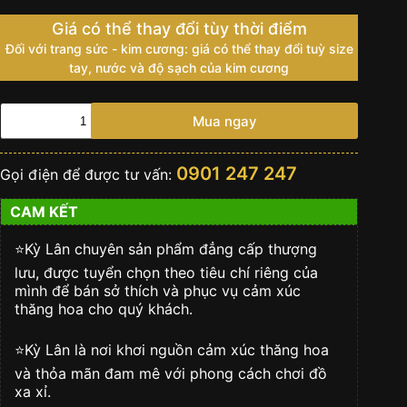
Giá có thể thay đổi tùy thời điểm
Đối với trang sức - kim cương: giá có thể thay đổi tuỳ size
tay, nước và độ sạch của kim cương
Vertu
Mua ngay
Signature
S
phím
0901 247 247
Gọi điện để được tư vấn:
chủ
Diamond
CAM KẾT
bọc
da
cá
⭐️Kỳ Lân chuyên sản phẩm đẳng cấp thượng
sấu
lưu, được tuyển chọn theo tiêu chí riêng của
số
mình để bán sở thích và phục vụ cảm xúc
lượng
thăng hoa cho quý khách.
⭐️Kỳ Lân là nơi khơi nguồn cảm xúc thăng hoa
và thỏa mãn đam mê với phong cách chơi đồ
xa xỉ.