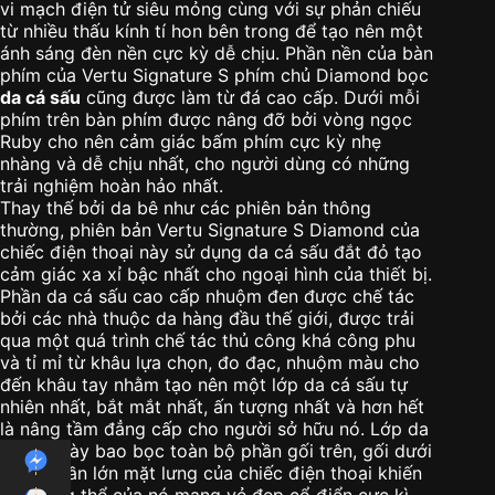
vi mạch điện tử siêu mỏng cùng với sự phản chiếu
từ nhiều thấu kính tí hon bên trong để tạo nên một
ánh sáng đèn nền cực kỳ dễ chịu. Phần nền của bàn
phím của Vertu Signature S phím chủ Diamond bọc
da cá sấu
cũng được làm từ đá cao cấp. Dưới mỗi
phím trên bàn phím được nâng đỡ bởi vòng ngọc
Ruby cho nên cảm giác bấm phím cực kỳ nhẹ
nhàng và dễ chịu nhất, cho người dùng có những
trải nghiệm hoàn hảo nhất.
Thay thế bởi da bê như các phiên bản thông
thường, phiên bản Vertu Signature S Diamond của
chiếc điện thoại này sử dụng da cá sấu đắt đỏ tạo
cảm giác xa xỉ bậc nhất cho ngoại hình của thiết bị.
Phần da cá sấu cao cấp nhuộm đen được chế tác
bởi các nhà thuộc da hàng đầu thế giới, được trải
qua một quá trình chế tác thủ công khá công phu
và tỉ mỉ từ khâu lựa chọn, đo đạc, nhuộm màu cho
đến khâu tay nhằm tạo nên một lớp da cá sấu tự
nhiên nhất, bắt mắt nhất, ấn tượng nhất và hơn hết
là nâng tầm đẳng cấp cho người sở hữu nó. Lớp da
cá sấu này bao bọc toàn bộ phần gối trên, gối dưới
cùng phần lớn mặt lưng của chiếc điện thoại khiến
cho tổng thể của nó mang vẻ đẹp cổ điển cực kì