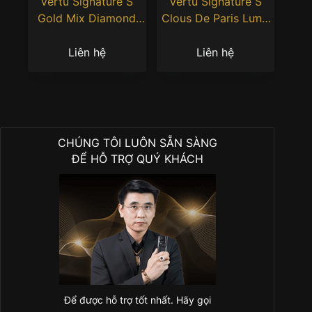
Vertu Signature S
Vertu Signature S
Gold Mix Diamond
Clous De Paris Lưng
Mercedes AMG
Da Cá Sấu
Liên hệ
Liên hệ
CHÚNG TÔI LUÔN SẴN SÀNG
ĐỂ HỖ TRỢ QUÝ KHÁCH
Để được hỗ trợ tốt nhất. Hãy gọi