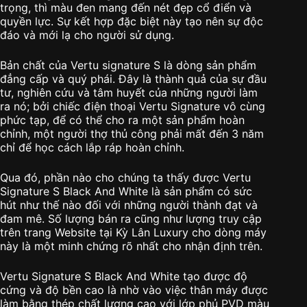
trọng, thì màu đen mang đến nét đẹp cổ điển và
quyền lực. Sự kết hợp đặc biệt này tạo nên sự độc
đáo và mới lạ cho người sử dụng.
Bản chất của Vertu signature S là dòng sản phẩm
đẳng cấp và quý phái. Đây là thành quả của sự đầu
tư, nghiên cứu và tâm huyết của những người làm
ra nó; bởi chiếc điện thoại Vertu Signature vô cùng
phức tạp, để có thể cho ra một sản phẩm hoàn
chỉnh, một người thợ thủ công phải mất đến 3 năm
chỉ để học cách lắp ráp hoàn chỉnh.
Qua đó, phần nào cho chúng ta thấy được Vertu
Signature S Black And White là sản phẩm có sức
hút như thế nào đối với những người thành đạt và
đam mê. Số lượng bán ra cũng như lượng truy cập
trên trang Website tại Kỳ Lân Luxury cho dòng máy
này là một minh chứng rõ nhất cho nhận định trên.
Vertu Signature S Black And White tạo được độ
cứng và độ bền cao là nhờ vào việc thân máy được
làm bằng thép chất lượng cao với lớp phủ PVD màu