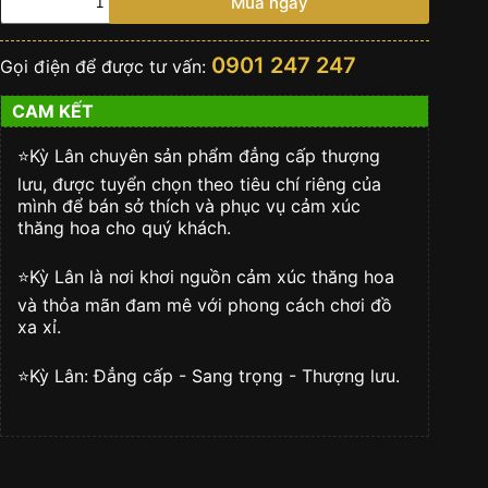
Mua ngay
Signature
S
Black
0901 247 247
Gọi điện để được tư vấn:
And
White
CAM KẾT
số
lượng
⭐️Kỳ Lân chuyên sản phẩm đẳng cấp thượng
lưu, được tuyển chọn theo tiêu chí riêng của
mình để bán sở thích và phục vụ cảm xúc
thăng hoa cho quý khách.
⭐️Kỳ Lân là nơi khơi nguồn cảm xúc thăng hoa
và thỏa mãn đam mê với phong cách chơi đồ
xa xỉ.
⭐️Kỳ Lân: Đẳng cấp - Sang trọng - Thượng lưu.