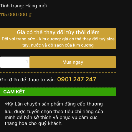
Tình trạng:
Hàng mới
115.000.000
₫
Giá có thể thay đổi tùy thời điểm
Đối với trang sức - kim cương: giá có thể thay đổi tuỳ size
tay, nước và độ sạch của kim cương
Vertu
Mua ngay
Aster
P
Silver
0901 247 247
Gọi điện để được tư vấn:
Navy
Blue
CAM KẾT
số
lượng
⭐️Kỳ Lân chuyên sản phẩm đẳng cấp thượng
lưu, được tuyển chọn theo tiêu chí riêng của
mình để bán sở thích và phục vụ cảm xúc
thăng hoa cho quý khách.