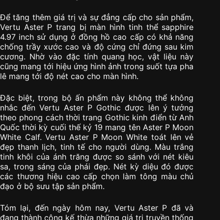
Để tăng thêm giá trị và sự đẳng cấp cho sản phẩm,
Vertu Aster P trang bị màn hình tinh thể sapphire
4.97 inch sử dụng ở đồng hồ cao cấp có khả năng
chống trầy xước cao và độ cứng chỉ đứng sau kim
cương. Nhờ vào đặc tính quang học, vật liệu này
cũng mang tới hiệu ứng hình ảnh trong suốt tựa pha
lê mang tới độ nét cao cho màn hình.
Đặc biệt, trong bộ ấn phẩm này không thể không
nhắc đến Vertu Aster P Gothic được lên ý tưởng
theo phong cách thời trang Gothic kinh điển từ Anh
Quốc thời kỳ cuối thế kỷ 19 mang tên Aster P Moon
White Calf. Vertu Aster P Moon White toát lên vẻ
đẹp thanh lịch, tinh tế cho người dùng. Màu trắng
tinh khôi của ánh trăng được so sánh với nét kiêu
sa, trong sáng của phái đẹp. Nét kỳ diệu đó được
các thương hiệu cao cấp chọn làm tông màu chủ
đạo ở bộ sưu tập sản phẩm.
Tóm lại, đến ngày hôm nay, Vertu Aster P đã và
đang thành công kế thừa những giá trị truyền thống