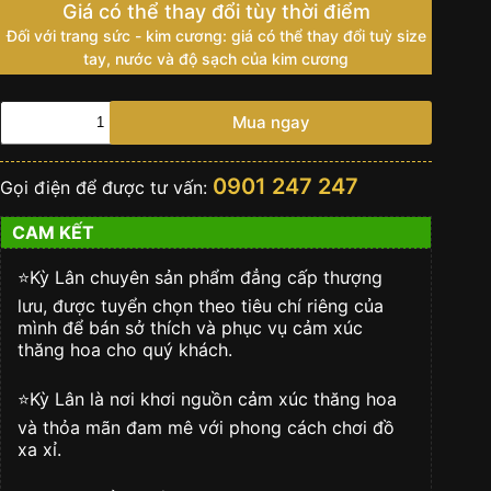
Giá có thể thay đổi tùy thời điểm
Đối với trang sức - kim cương: giá có thể thay đổi tuỳ size
tay, nước và độ sạch của kim cương
Vertu
Mua ngay
Aster
P
Gothic
0901 247 247
Gọi điện để được tư vấn:
Black
Moon
CAM KẾT
White
Calf
số
⭐️Kỳ Lân chuyên sản phẩm đẳng cấp thượng
lượng
lưu, được tuyển chọn theo tiêu chí riêng của
mình để bán sở thích và phục vụ cảm xúc
thăng hoa cho quý khách.
⭐️Kỳ Lân là nơi khơi nguồn cảm xúc thăng hoa
và thỏa mãn đam mê với phong cách chơi đồ
xa xỉ.