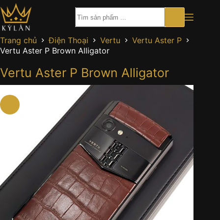
Chuyển
đến
phần
nội
Trang chủ
Điện Thoại
Vertu
Vertu Aster P
dung
Vertu Aster P Brown Alligator
Vertu Aster P Brown Alligator