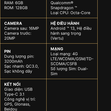
RAM: 6GB
Qualcomm®
ROM: 128GB
Snapdragon ™
Loại CPU: Octa-Core
CAMERA
HỆ ĐIỀU HÀNH
Camera sau: 16MP
Android ™ 13, Hệ điều
Camera trước:
hành sang trọng
20MP
(Vertu)
MẠNG
PIN
Loại mạng: 4G
Dung lượng pin:
LTE/WCDMA/GSM/TD-
3200mAh
SCDMA/CSFB
Sạc nhanh: QC3.0,
Số lượng Sim: Dual-
Sạc không dây
Sim
KẾT NỐI
Giao diện: USB
Type-C 3.1
Công nghệ vị trí:
GPS, Glonass,
Beidou