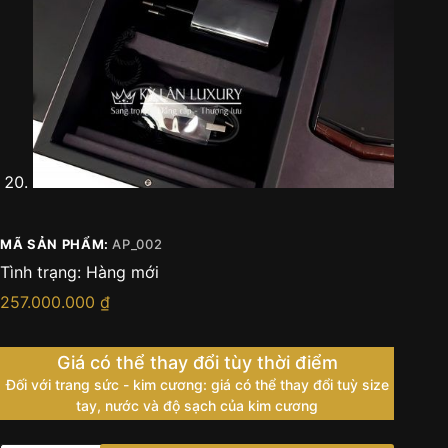
MÃ SẢN PHẨM:
AP_002
Tình trạng:
Hàng mới
257.000.000
₫
Giá có thể thay đổi tùy thời điểm
Đối với trang sức - kim cương: giá có thể thay đổi tuỳ size
tay, nước và độ sạch của kim cương