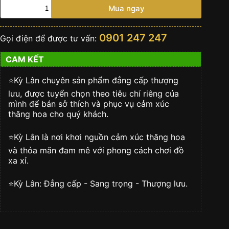
Vertu
Mua ngay
Aster
P
Brown
0901 247 247
Gọi điện để được tư vấn:
Alligator
số
CAM KẾT
lượng
⭐️Kỳ Lân chuyên sản phẩm đẳng cấp thượng
lưu, được tuyển chọn theo tiêu chí riêng của
mình để bán sở thích và phục vụ cảm xúc
thăng hoa cho quý khách.
⭐️Kỳ Lân là nơi khơi nguồn cảm xúc thăng hoa
và thỏa mãn đam mê với phong cách chơi đồ
xa xỉ.
⭐️Kỳ Lân: Đẳng cấp - Sang trọng - Thượng lưu.