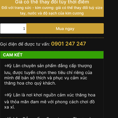
Giá có thể thay đổi tùy thời điểm
Đối với trang sức - kim cương: giá có thể thay đổi tuỳ size
tay, nước và độ sạch của kim cương
Túi
Mua ngay
clutch
da
đà
0901 247 247
Gọi điện để được tư vấn:
điểu
màu
CAM KẾT
cam
đất
số
⭐️Kỳ Lân chuyên sản phẩm đẳng cấp thượng
lượng
lưu, được tuyển chọn theo tiêu chí riêng của
mình để bán sở thích và phục vụ cảm xúc
thăng hoa cho quý khách.
⭐️Kỳ Lân là nơi khơi nguồn cảm xúc thăng hoa
và thỏa mãn đam mê với phong cách chơi đồ
xa xỉ.