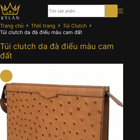
Chuyển
đến
phần
nội
Trang chủ
Thời trang
Túi Clutch
dung
Túi clutch da đà điểu màu cam đất
Túi clutch da đà điểu màu cam
đất