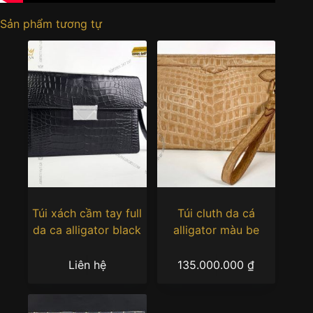
Sản phẩm tương tự
Túi xách cầm tay full
Túi cluth da cá
da ca alligator black
alligator màu be
Liên hệ
135.000.000
₫