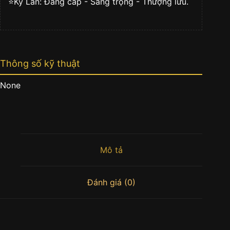
⭐️Kỳ Lân: Đẳng cấp - Sang trọng - Thượng lưu.
Thông số kỹ thuật
None
Mô tả
Đánh giá (0)