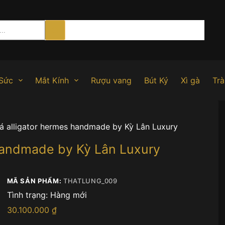
Sức
Mắt Kính
Rượu vang
Bút Ký
Xì gà
Trà
cá alligator hermes handmade by Kỳ Lân Luxury
 handmade by Kỳ Lân Luxury
MÃ SẢN PHẨM:
THATLUNG_009
Tình trạng:
Hàng mới
30.100.000
₫