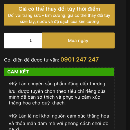
Giá có thể thay đổi tùy thời điểm
Đối với trang sức - kim cương: giá có thể thay đổi tuỳ
size tay, nước và độ sạch của kim cương
Thắt
lưng
Mua ngay
da
cá
alligator
0901 247 247
Gọi điện để được tư vấn:
hermes
handmade
CAM KẾT
by
Kỳ
⭐️Kỳ Lân chuyên sản phẩm đẳng cấp thượng
Lân
Luxury
lưu, được tuyển chọn theo tiêu chí riêng của
số
mình để bán sở thích và phục vụ cảm xúc
lượng
thăng hoa cho quý khách.
⭐️Kỳ Lân là nơi khơi nguồn cảm xúc thăng hoa
và thỏa mãn đam mê với phong cách chơi đồ
xa xỉ.