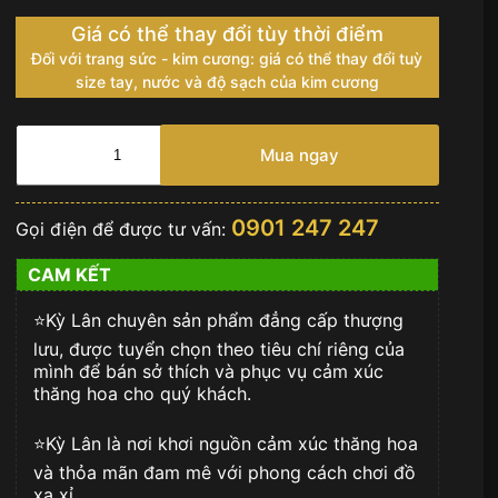
Giá có thể thay đổi tùy thời điểm
Đối với trang sức - kim cương: giá có thể thay đổi tuỳ
size tay, nước và độ sạch của kim cương
THẮT
LƯNG
Mua ngay
2
MẶT
TOGO
0901 247 247
Gọi điện để được tư vấn:
GRAY
&
CAM KẾT
BROWN
số
⭐️Kỳ Lân chuyên sản phẩm đẳng cấp thượng
lượng
lưu, được tuyển chọn theo tiêu chí riêng của
mình để bán sở thích và phục vụ cảm xúc
thăng hoa cho quý khách.
⭐️Kỳ Lân là nơi khơi nguồn cảm xúc thăng hoa
và thỏa mãn đam mê với phong cách chơi đồ
xa xỉ.