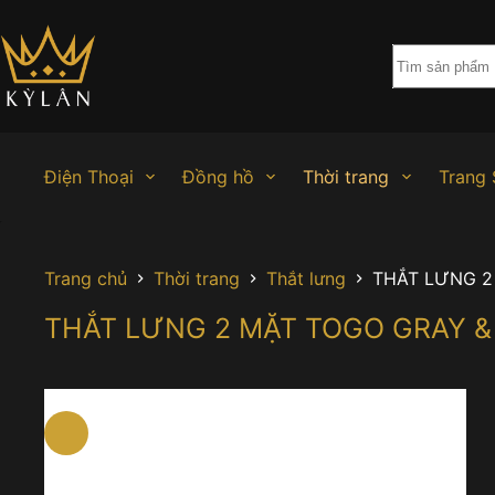
Chuyển
đến
phần
nội
dung
Điện Thoại
Đồng hồ
Thời trang
Trang 
Trang chủ
Thời trang
Thắt lưng
THẮT LƯNG 2
THẮT LƯNG 2 MẶT TOGO GRAY 