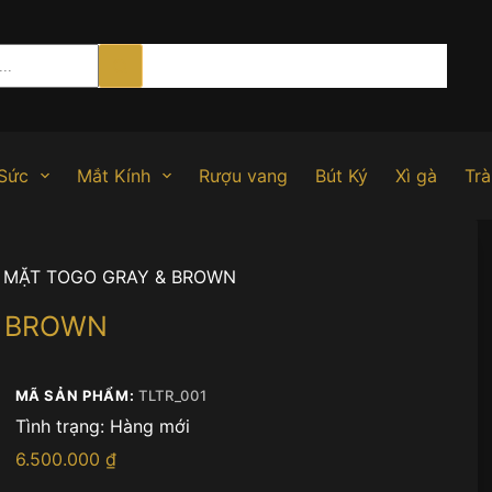
Sức
Mắt Kính
Rượu vang
Bút Ký
Xì gà
Trà
 MẶT TOGO GRAY & BROWN
& BROWN
MÃ SẢN PHẨM:
TLTR_001
Tình trạng:
Hàng mới
6.500.000
₫