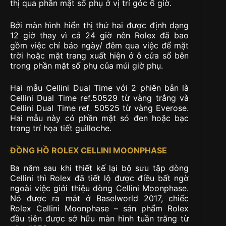
thị qua phần mặt số phụ ở vị trí góc 6 giờ.
Bởi màn hình hiển thị thứ hai được định dạng
12 giờ thay vì cả 24 giờ nên Rolex đã bao
gồm việc chỉ báo ngày/ đêm qua việc để mặt
trời hoặc mặt trang xuất hiện ở ô cửa sổ bên
trong phần mặt số phụ của múi giờ phụ.
Hai mẫu Cellini Dual Time với 2 phiên bản là
Cellini Dual Time ref.50529 từ vàng trắng và
Cellini Dual Time ref. 50525 từ vàng Everose.
Hai mẫu này có phần mặt só đen hoặc bạc
trang trí họa tiết guilloche.
ĐỒNG HỒ ROLEX CELLINI MOONPHASE
Ba năm sau khi thiết kế lại bộ sưu tập dòng
Cellini thì Rolex đã tiết lộ được điều bất ngờ
ngoài việc giới thiệu dòng Cellini Moonphase.
Nó được ra mắt ở Baselworld 2017, chiếc
Rolex Cellini Moonphase – sản phẩm Rolex
đầu tiên được sở hữu màn hình tuần trăng từ