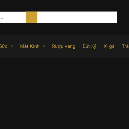
Sức
Mắt Kính
Rượu vang
Bút Ký
Xì gà
Trà