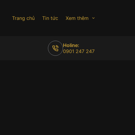
Trang chủ
Tin tức
Xem thêm
Holine:
0901 247 247