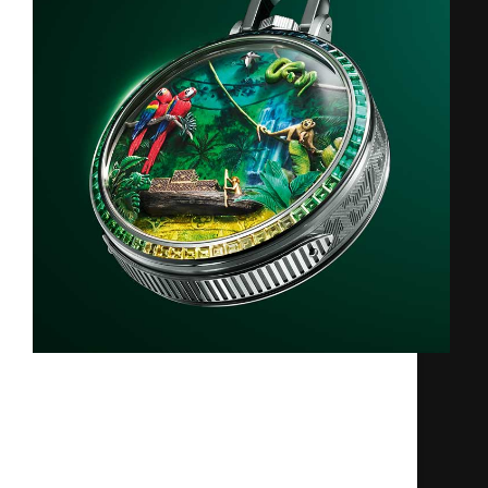
Đồng hồ bỏ túi Louis Vuitton Escale en
Amazonie là chiếc đồng hồ được xem là
tiếp nối thành công của Escale à Asnières.
Đây không chỉ là một chiếc đồng hồ bỏ
túi mà còn là tuyệt tác nghệ…
Kỳ Lân
10/05/2025