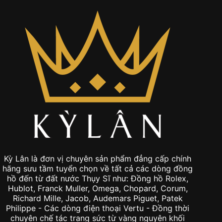
Kỳ Lân là đơn vị chuyên sản phẩm đẳng cấp chính
hãng sưu tầm tuyển chọn về tất cả các dòng đồng
hồ đến từ đất nước Thụy Sĩ như: Đồng hồ Rolex,
Hublot, Franck Muller, Omega, Chopard, Corum,
Richard Mille, Jacob, Audemars Piguet, Patek
Philippe - Các dòng điện thoại Vertu - Đồng thời
chuyên chế tác trang sức từ vàng nguyên khối
Au750 và kim cương hột xoàn thiên nhiên tuyển
chọn để phục vụ theo phong cách cá nhân hóa
theo yêu cầu và cũng là đơn vị chuyên handmade