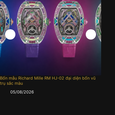
n mẫu Richard Mille RM HJ-02 đại diện bốn vũ
Đồng hồ 
ụ sắc màu
05/
05/08/2026