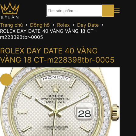
Chuyển
đến
phần
nội
Trang chủ
Đồng hồ
Rolex
Day Date
dung
ROLEX DAY DATE 40 VÀNG VÀNG 18 CT-
m228398tbr-0005
ROLEX DAY DATE 40 VÀNG
VÀNG 18 CT-m228398tbr-0005