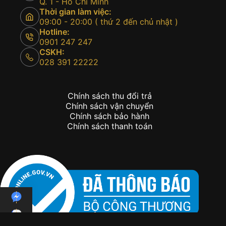
bản để phục vụ sở thích và cảm xúc đến từng
khách hàng của Kỳ Lân
Địa chỉ:
40 Nguyễn Cư Trinh - P. Phạm Ngũ Lão -
Q. 1 - Hồ Chí Minh
Thời gian làm việc:
09:00 - 20:00 ( thứ 2 đến chủ nhật )
Hotline:
0901 247 247
CSKH:
028 391 22222
Chính sách thu đổi trả
Chính sách vận chuyển
Chính sách bảo hành
Chính sách thanh toán