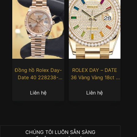
Đồng hồ Rolex Day-
ROLEX DAY – DATE
Date 40 228238-
36 Vàng Vàng 18ct –
0006 Yellow Gold
m128348rbr-0030
mặt Champagne
Liên hệ
Liên hệ
CHÚNG TÔI LUÔN SẴN SÀNG