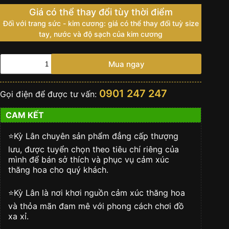
Giá có thể thay đổi tùy thời điểm
Đối với trang sức - kim cương: giá có thể thay đổi tuỳ size
tay, nước và độ sạch của kim cương
ROLEX
Mua ngay
DAY
DATE
40
0901 247 247
Gọi điện để được tư vấn:
VÀNG
VÀNG
CAM KẾT
18
CT-
m228398tbr-
⭐️Kỳ Lân chuyên sản phẩm đẳng cấp thượng
0005
lưu, được tuyển chọn theo tiêu chí riêng của
số
mình để bán sở thích và phục vụ cảm xúc
lượng
thăng hoa cho quý khách.
⭐️Kỳ Lân là nơi khơi nguồn cảm xúc thăng hoa
và thỏa mãn đam mê với phong cách chơi đồ
xa xỉ.