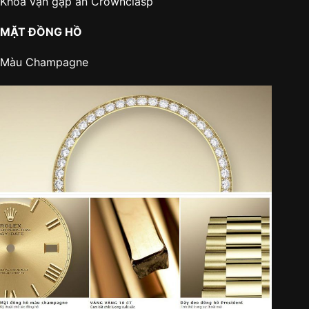
Khóa vặn gập ẩn Crownclasp
MẶT ĐỒNG HỒ
Màu Champagne