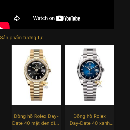
Sản phẩm tương tự
Đồng hồ Rolex Day-
Đồng hồ Rolex
Date 40 mặt đen đính
Day‑Date 40 xanh