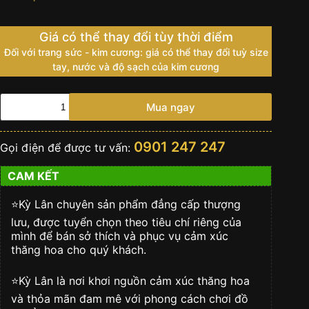
Giá có thể thay đổi tùy thời điểm
Đối với trang sức - kim cương: giá có thể thay đổi tuỳ size
tay, nước và độ sạch của kim cương
ROLEX
Mua ngay
DAY-
DATE
40
0901 247 247
Gọi điện để được tư vấn:
VÀNG
VÀNG
CAM KẾT
18
CT
-
⭐️Kỳ Lân chuyên sản phẩm đẳng cấp thượng
m228348rbr-
lưu, được tuyển chọn theo tiêu chí riêng của
0003
mình để bán sở thích và phục vụ cảm xúc
số
thăng hoa cho quý khách.
lượng
⭐️Kỳ Lân là nơi khơi nguồn cảm xúc thăng hoa
và thỏa mãn đam mê với phong cách chơi đồ