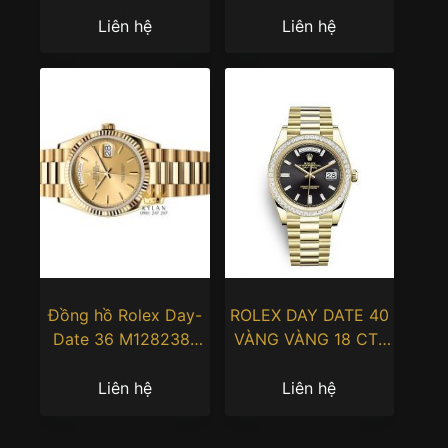
kim cương
dương ombré
228348RBR-0001
228239-0076
Liên hệ
Liên hệ
Đồng hồ Rolex Day-
ROLEX DAY DATE 40
Date 36 M128238-
VÀNG VÀNG 18 CT-
0045 vàng kim 18ct
m228398tbr-0001
mặt số Champagne
Liên hệ
Liên hệ