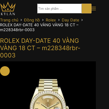
Chuyển
đến
phần
nội
Trang chủ
Đồng hồ
Rolex
Day Date
dung
ROLEX DAY-DATE 40 VÀNG VÀNG 18 CT –
m228348rbr-0003
ROLEX DAY-DATE 40 VÀNG
VÀNG 18 CT – m228348rbr-
0003