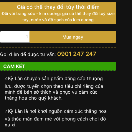
Giá có thể thay đổi tùy thời điểm
Đối với trang sức - kim cương: giá có thể thay đổi tuỳ size
tay, nước và độ sạch của kim cương
ROLEX
Mua ngay
DAY-
DATE
40
0901 247 247
Gọi điện để được tư vấn:
BẠCH
KIM
CAM KẾT
-
m228396tbr-
0027
⭐️Kỳ Lân chuyên sản phẩm đẳng cấp thượng
số
lưu, được tuyển chọn theo tiêu chí riêng của
lượng
mình để bán sở thích và phục vụ cảm xúc
thăng hoa cho quý khách.
⭐️Kỳ Lân là nơi khơi nguồn cảm xúc thăng hoa
và thỏa mãn đam mê với phong cách chơi đồ
xa xỉ.