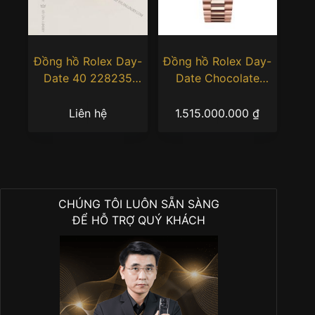
Đồng hồ Rolex Day-
Đồng hồ Rolex Day-
Date 40 228235
Date Chocolate
custom mặt dial full
228235-0003 Rose
kim cương
Gold
Liên hệ
1.515.000.000
₫
CHÚNG TÔI LUÔN SẴN SÀNG
ĐỂ HỖ TRỢ QUÝ KHÁCH