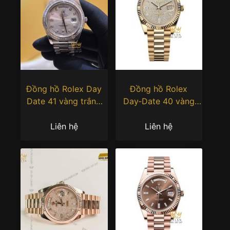
Đồng hồ Rolex Day
Đồng hồ Rolex
Date 41 vàng trắng
Day‑Date 40 vàng
custom vành kim
vàng mặt kim cương
vuông 218239-0006
228238-0054
Liên hệ
Liên hệ