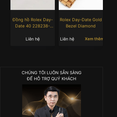
Đồng hồ Rolex Day-
Rolex Day-Date Gold
Date 40 228238-
Bezel Diamond
0066 Yellow Gold
mặt số bạc
Liên hệ
Liên hệ
Xem thêm
CHÚNG TÔI LUÔN SẴN SÀNG
ĐỂ HỖ TRỢ QUÝ KHÁCH