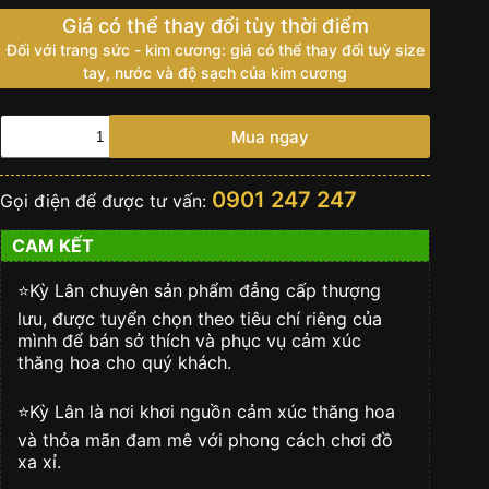
Giá có thể thay đổi tùy thời điểm
Đối với trang sức - kim cương: giá có thể thay đổi tuỳ size
tay, nước và độ sạch của kim cương
ROLEX
Mua ngay
DAY
-
DATE
0901 247 247
Gọi điện để được tư vấn:
36
Vàng
CAM KẾT
Vàng
18ct
-
⭐️Kỳ Lân chuyên sản phẩm đẳng cấp thượng
m128348rbr-
lưu, được tuyển chọn theo tiêu chí riêng của
0027
mình để bán sở thích và phục vụ cảm xúc
số
thăng hoa cho quý khách.
lượng
⭐️Kỳ Lân là nơi khơi nguồn cảm xúc thăng hoa
và thỏa mãn đam mê với phong cách chơi đồ
xa xỉ.