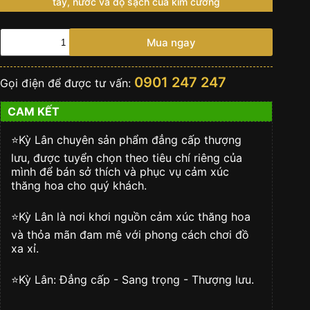
tay, nước và độ sạch của kim cương
ROLEX
Mua ngay
DAY-
DATE
36
0901 247 247
Gọi điện để được tư vấn:
Vàng
vàng
CAM KẾT
18
ct
-
⭐️Kỳ Lân chuyên sản phẩm đẳng cấp thượng
m128238-
lưu, được tuyển chọn theo tiêu chí riêng của
0032
mình để bán sở thích và phục vụ cảm xúc
số
thăng hoa cho quý khách.
lượng
⭐️Kỳ Lân là nơi khơi nguồn cảm xúc thăng hoa
và thỏa mãn đam mê với phong cách chơi đồ
xa xỉ.
⭐️Kỳ Lân: Đẳng cấp - Sang trọng - Thượng lưu.