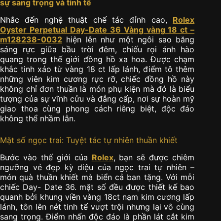
sự sang trọng và tinh tế
Nhắc đến nghệ thuật chế tác đỉnh cao,
Rolex
Oyster Perpetual Day-Date 36 Vàng vàng 18 ct –
m128238-0032
hiện lên như một ngôi sao băng
sáng rực giữa bầu trời đêm, chiếu rọi ánh hào
quang trong thế giới đồng hồ xa hoa. Được chạm
khắc tinh xảo từ vàng 18 ct lấp lánh, điểm tô thêm
những viên kim cương rực rỡ, chiếc đồng hồ này
không chỉ đơn thuần là món phụ kiện mà đó là biểu
tượng của sự vĩnh cửu và đẳng cấp, nơi sự hoàn mỹ
giao thoa cùng phong cách riêng biệt, độc đáo
không thể nhầm lẫn.
Mặt số ngọc trai: Tuyệt tác tự nhiên thuần khiết
Bước vào thế giới của
Rolex
, bạn sẽ được chiêm
ngưỡng vẻ đẹp kỳ diệu của ngọc trai tự nhiên –
món quà thuần khiết mà biển cả ban tặng. Với mỗi
chiếc Day- Date 36. mặt số đều được thiết kế bao
quanh bởi khung viền vàng 18ct nạm kim cương lấp
lánh, tôn lên nét tinh tế vượt trội nhưng lại vô cùng
sang trọng. Điểm nhấn độc đáo là phần lát cắt kim