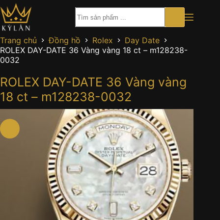
Chuyển
đến
phần
nội
Trang chủ
Đồng hồ
Rolex
Day Date
dung
ROLEX DAY-DATE 36 Vàng vàng 18 ct – m128238-
0032
ROLEX DAY-DATE 36 Vàng vàng
18 ct – m128238-0032