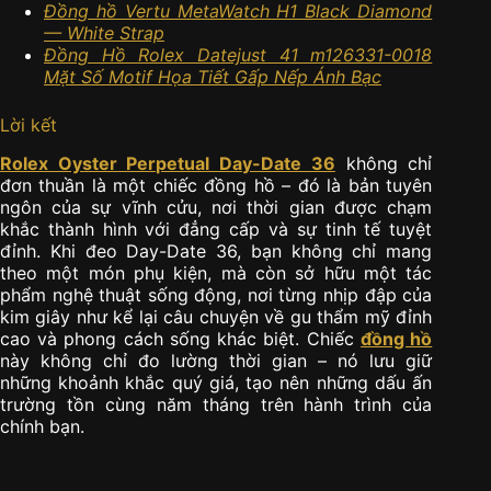
Đồng hồ Vertu MetaWatch H1 Black Diamond
— White Strap
Đồng Hồ Rolex Datejust 41 m126331-0018
Mặt Số Motif Họa Tiết Gấp Nếp Ánh Bạc
Lời kết
Rolex Oyster Perpetual Day-Date 36
không chỉ
đơn thuần là một chiếc đồng hồ – đó là bản tuyên
ngôn của sự vĩnh cửu, nơi thời gian được chạm
khắc thành hình với đẳng cấp và sự tinh tế tuyệt
đỉnh. Khi đeo Day-Date 36, bạn không chỉ mang
theo một món phụ kiện, mà còn sở hữu một tác
phẩm nghệ thuật sống động, nơi từng nhịp đập của
kim giây như kể lại câu chuyện về gu thẩm mỹ đỉnh
cao và phong cách sống khác biệt. Chiếc
đồng hồ
này không chỉ đo lường thời gian – nó lưu giữ
những khoảnh khắc quý giá, tạo nên những dấu ấn
trường tồn cùng năm tháng trên hành trình của
chính bạn.