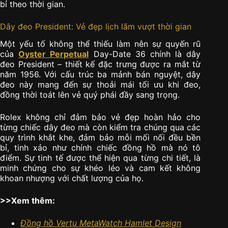
bỉ theo thời gian.
Dây đeo President: Vẻ đẹp lịch lãm vượt thời gian
Một yếu tố không thể thiếu làm nên sự quyến rũ
của
Oyster Perpetual
Day-Date 36 chính là dây
đeo President – thiết kế đặc trưng được ra mắt từ
năm 1956. Với cấu trúc ba mảnh bán nguyệt, dây
đeo này mang đến sự thoải mái tối ưu khi đeo,
đồng thời toát lên vẻ quý phái đầy sang trọng.
Rolex không chỉ đảm bảo vẻ đẹp hoàn hảo cho
từng chiếc dây đeo mà còn kiểm tra chúng qua các
quy trình khắt khe, đảm bảo mỗi mối nối đều bền
bỉ, tinh xảo như chính chiếc đồng hồ mà nó tô
điểm. Sự tinh tế được thể hiện qua từng chi tiết, là
minh chứng cho sự khéo léo và cam kết không
khoan nhượng với chất lượng của họ.
>>Xem thêm:
Đồng hồ Vertu MetaWatch Hamlet Design