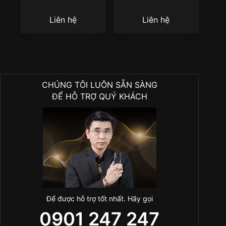
champagne cọc kim
m228206-0027
cương 128238-0008
Liên hệ
Liên hệ
CHÚNG TÔI LUÔN SẴN SÀNG
ĐỂ HỖ TRỢ QUÝ KHÁCH
Để được hỗ trợ tốt nhất. Hãy gọi
0901 247 247