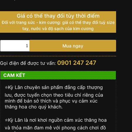
Giá có thể thay đổi tùy thời điểm
Đối với trang sức - kim cương: giá có thể thay đổi tuỳ size
tay, nước và độ sạch của kim cương
ROLEX
Mua ngay
DAY
DATE
36
0901 247 247
Gọi điện để được tư vấn:
VÀNG
TRẮNG
CAM KẾT
18
CT
-
⭐️Kỳ Lân chuyên sản phẩm đẳng cấp thượng
m128349rbr-
lưu, được tuyển chọn theo tiêu chí riêng của
0025
mình để bán sở thích và phục vụ cảm xúc
số
thăng hoa cho quý khách.
lượng
⭐️Kỳ Lân là nơi khơi nguồn cảm xúc thăng hoa
và thỏa mãn đam mê với phong cách chơi đồ