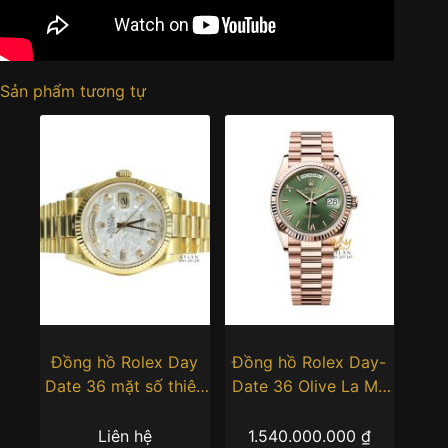
Sản phẩm tương tự
Đồng hồ Rolex Day
Đồng hồ Rolex Day-
Date 36 mặt số thiên
Date 36 Olive La Mã
thạch 118238
128235-0089
Liên hệ
1.540.000.000
₫