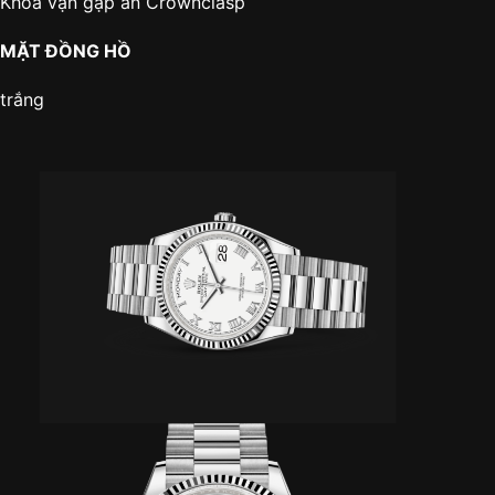
Khóa vặn gập ẩn Crownclasp
MẶT ĐỒNG HỒ
trắng