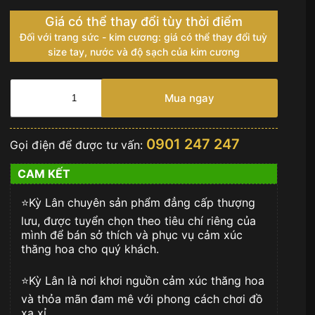
Giá có thể thay đổi tùy thời điểm
Đối với trang sức - kim cương: giá có thể thay đổi tuỳ
size tay, nước và độ sạch của kim cương
Rolex
Datejust
Mua ngay
Demi
Rose
Gold
0901 247 247
Gọi điện để được tư vấn:
Bezel
Diamond
CAM KẾT
số
lượng
⭐️Kỳ Lân chuyên sản phẩm đẳng cấp thượng
lưu, được tuyển chọn theo tiêu chí riêng của
mình để bán sở thích và phục vụ cảm xúc
thăng hoa cho quý khách.
⭐️Kỳ Lân là nơi khơi nguồn cảm xúc thăng hoa
và thỏa mãn đam mê với phong cách chơi đồ
xa xỉ.