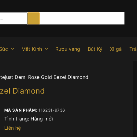
Sức
Mắt Kính
Rượu vang
Bút Ký
Xì gà
Trà
tejust Demi Rose Gold Bezel Diamond
ezel Diamond
MÃ SẢN PHẨM:
116231-9736
Tình trạng:
Hàng mới
Liên hệ