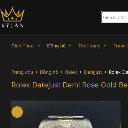
Chuyển
đến
phần
nội
dung
Điện Thoại
Đồng hồ
Thời trang
Trang 
Trang chủ
Đồng hồ
Rolex
Datejust
Rolex Da
Rolex Datejust Demi Rose Gold B