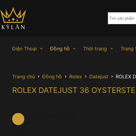
Chuyển
đến
phần
nội
dung
Điện Thoại
Đồng hồ
Thời trang
Trang 
Trang chủ
Đồng hồ
Rolex
Datejust
ROLEX D
ROLEX DATEJUST 36 OYSTERSTEE