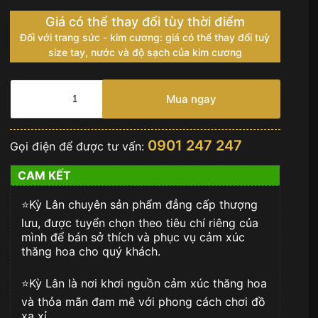
Giá có thể thay đổi tùy thời điểm
Đối với trang sức - kim cương: giá có thể thay đổi tuỳ
size tay, nước và độ sạch của kim cương
ROLEX
DATEJUST
Mua ngay
36
OYSTERSTEEL
-
0901 247 247
Gọi điện để được tư vấn:
126200
số
CAM KẾT
lượng
⭐️Kỳ Lân chuyên sản phẩm đẳng cấp thượng
lưu, được tuyển chọn theo tiêu chí riêng của
mình để bán sở thích và phục vụ cảm xúc
thăng hoa cho quý khách.
⭐️Kỳ Lân là nơi khơi nguồn cảm xúc thăng hoa
và thỏa mãn đam mê với phong cách chơi đồ
xa xỉ.