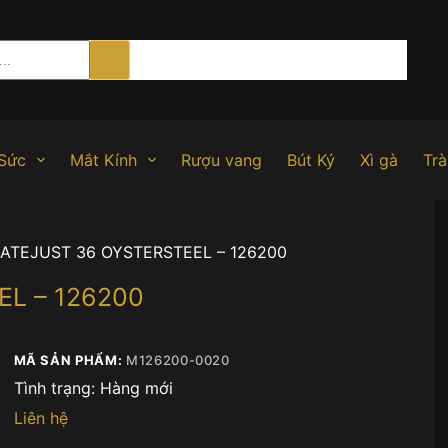
Sức
Mắt Kính
Rượu vang
Bút Ký
Xì gà
Trà
ATEJUST 36 OYSTERSTEEL – 126200
L – 126200
MÃ SẢN PHẨM:
M126200-0020
Tình trạng:
Hàng mới
Liên hệ