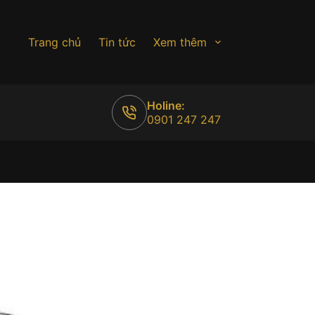
Trang chủ
Tin tức
Xem thêm
Holine:
0901 247 247