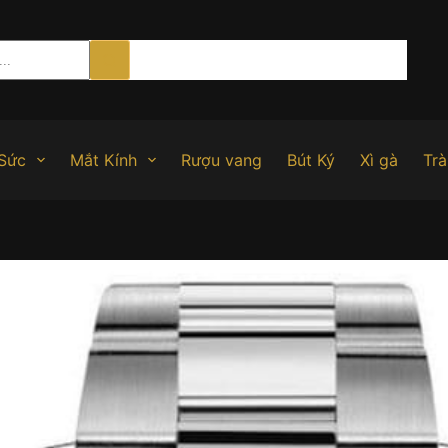
Sức
Mắt Kính
Rượu vang
Bút Ký
Xì gà
Trà