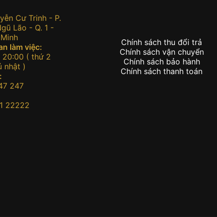
:
ễn Cư Trinh - P.
ũ Lão - Q. 1 -
 Minh
Chính sách thu đổi trả
an làm việc:
Chính sách vận chuyển
 20:00 ( thứ 2
Chính sách bảo hành
 nhật )
Chính sách thanh toán
:
47 247
1 22222