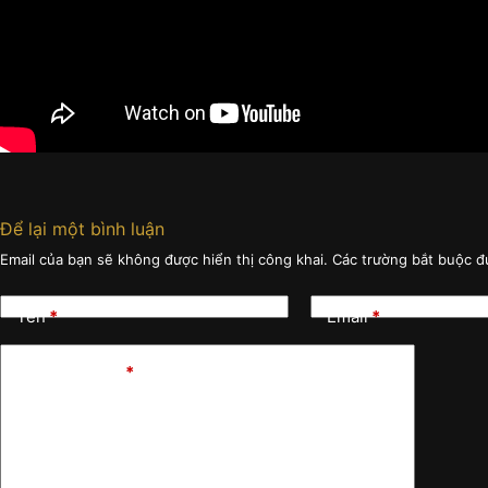
Để lại một bình luận
Email của bạn sẽ không được hiển thị công khai.
Các trường bắt buộc 
Tên
*
Email
*
Viết bình luận
*