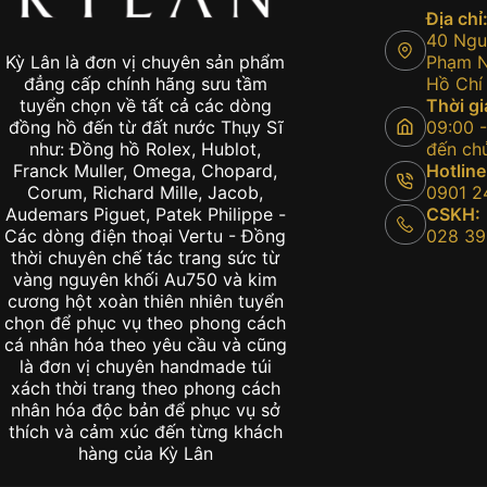
Địa chỉ
40 Nguy
Phạm Ng
Kỳ Lân là đơn vị chuyên sản phẩm
Hồ Chí
đẳng cấp chính hãng sưu tầm
Thời gi
tuyển chọn về tất cả các dòng
09:00 -
đồng hồ đến từ đất nước Thụy Sĩ
đến chủ
như: Đồng hồ Rolex, Hublot,
Hotline
Franck Muller, Omega, Chopard,
0901 2
Corum, Richard Mille, Jacob,
CSKH:
Audemars Piguet, Patek Philippe -
028 39
Các dòng điện thoại Vertu - Đồng
thời chuyên chế tác trang sức từ
vàng nguyên khối Au750 và kim
cương hột xoàn thiên nhiên tuyển
chọn để phục vụ theo phong cách
cá nhân hóa theo yêu cầu và cũng
là đơn vị chuyên handmade túi
xách thời trang theo phong cách
nhân hóa độc bản để phục vụ sở
thích và cảm xúc đến từng khách
hàng của Kỳ Lân