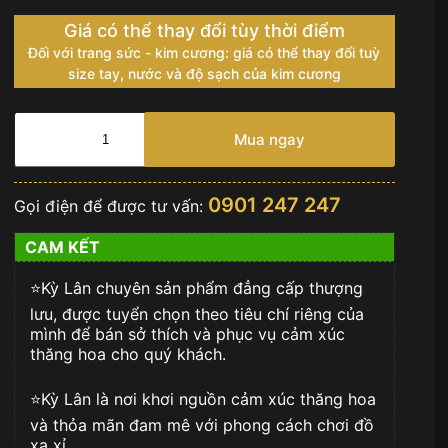
Giá có thể thay đổi tùy thời điểm
Đối với trang sức - kim cương: giá có thể thay đổi tuỳ
size tay, nước và độ sạch của kim cương
Đồng
hồ
Mua ngay
Rolex
Datejust
31
0901 247 247
Gọi điện để được tư vấn:
mặt
xanh
CAM KẾT
olive
278278-
⭐️Kỳ Lân chuyên sản phẩm đẳng cấp thượng
0030
số
lưu, được tuyển chọn theo tiêu chí riêng của
lượng
mình để bán sở thích và phục vụ cảm xúc
thăng hoa cho quý khách.
⭐️Kỳ Lân là nơi khơi nguồn cảm xúc thăng hoa
và thỏa mãn đam mê với phong cách chơi đồ
xa xỉ.