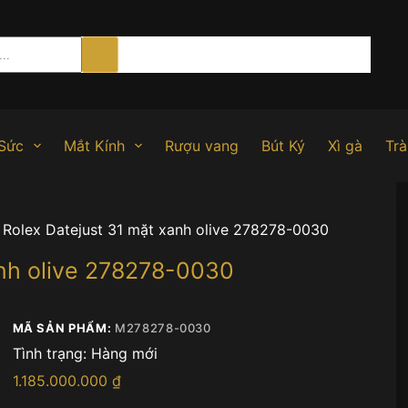
Sức
Mắt Kính
Rượu vang
Bút Ký
Xì gà
Trà
Rolex Datejust 31 mặt xanh olive 278278-0030
anh olive 278278-0030
MÃ SẢN PHẨM:
M278278-0030
Tình trạng:
Hàng mới
1.185.000.000
₫