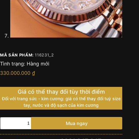
MÃ SẢN PHẨM:
116231_2
Tình trạng:
Hàng mới
330.000.000
₫
Giá có thể thay đổi tùy thời điểm
Đối với trang sức - kim cương: giá có thể thay đổi tuỳ size
tay, nước và độ sạch của kim cương
Rolex
Mua ngay
Datejust
Demi
116231