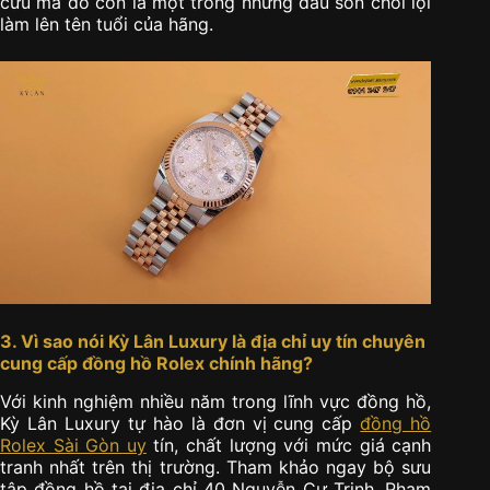
cứu mà đó còn là một trong những dấu son chói lọi
làm lên tên tuổi của hãng.
3. Vì sao nói Kỳ Lân Luxury là địa chỉ uy tín chuyên
cung cấp đồng hồ Rolex chính hãng?
Với kinh nghiệm nhiều năm trong lĩnh vực đồng hồ,
Kỳ Lân Luxury tự hào là đơn vị cung cấp
đồng hồ
Rolex Sài Gòn uy
tín, chất lượng với mức giá cạnh
tranh nhất trên thị trường. Tham khảo ngay bộ sưu
tập đồng hồ tại địa chỉ 40 Nguyễn Cư Trinh, Phạm