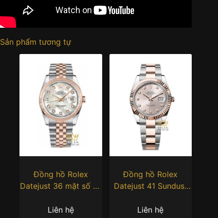
Sản phẩm tương tự
Đồng hồ Rolex
Đồng hồ Rolex
Datejust 36 mặt số xà
Datejust 41 Sundust
cừ 116231-0021
cọc kim cương
126331-0007
Liên hệ
Liên hệ