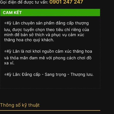
0901 247 247
Gọi điện để được tư vấn:
số
lượng
CAM KẾT
⭐️Kỳ Lân chuyên sản phẩm đẳng cấp thượng
lưu, được tuyển chọn theo tiêu chí riêng của
mình để bán sở thích và phục vụ cảm xúc
thăng hoa cho quý khách.
⭐️Kỳ Lân là nơi khơi nguồn cảm xúc thăng hoa
và thỏa mãn đam mê với phong cách chơi đồ
xa xỉ.
⭐️Kỳ Lân: Đẳng cấp - Sang trọng - Thượng lưu.
Thông số kỹ thuật