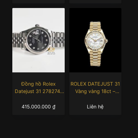
Đồng hồ Rolex
ROLEX DATEJUST 31
Datejust 31 278274-
Vàng vàng 18ct –
0008 mặt xám đen
m278278-0010
415.000.000
₫
Liên hệ