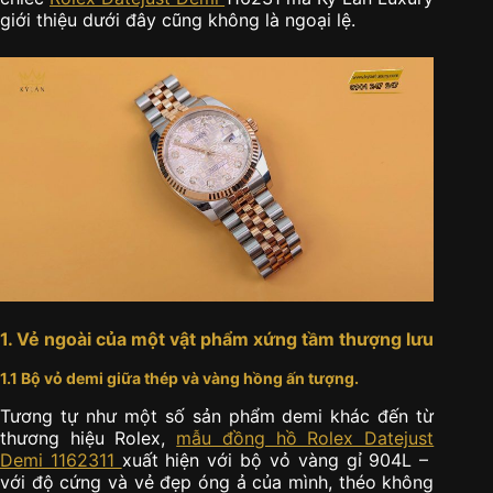
giới thiệu dưới đây cũng không là ngoại lệ.
1. Vẻ ngoài của một vật phẩm xứng tầm thượng lưu
1.1 Bộ vỏ demi giữa thép và vàng hồng ấn tượng.
Tương tự như một số sản phẩm demi khác đến từ
thương hiệu Rolex,
mẫu đồng hồ Rolex Datejust
Demi 1162311
xuất hiện với bộ vỏ vàng gỉ 904L –
với độ cứng và vẻ đẹp óng ả của mình, théo không