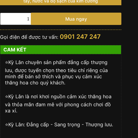
tay, nước và độ sạch của kim cương
ROLEX
Mua ngay
CELLINI
DATE
-
0901 247 247
Gọi điện để được tư vấn:
39
mm,
CAM KẾT
vàng
trắng
18
⭐️Kỳ Lân chuyên sản phẩm đẳng cấp thượng
ct
lưu, được tuyển chọn theo tiêu chí riêng của
-
mình để bán sở thích và phục vụ cảm xúc
M50509-
thăng hoa cho quý khách.
0017
số
⭐️Kỳ Lân là nơi khơi nguồn cảm xúc thăng hoa
lượng
và thỏa mãn đam mê với phong cách chơi đồ
xa xỉ.
⭐️Kỳ Lân: Đẳng cấp - Sang trọng - Thượng lưu.