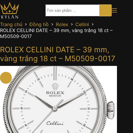
Chuyển
đến
phần
nội
Trang chủ
Đồng hồ
Rolex
Cellini
dung
ROLEX CELLINI DATE – 39 mm, vàng trắng 18 ct –
M50509-0017
ROLEX CELLINI DATE – 39 mm,
vàng trắng 18 ct – M50509-0017