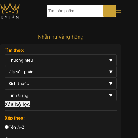
Chuyển
đến
phần
nội
dung
Nhẫn nữ vàng hồng
Tìm theo:
Thương hiệu
▼
Giá sản phẩm
▼
Kích thước
▼
Tình trạng
▼
Xóa bộ lọc
Xếp theo:
Tên A-Z