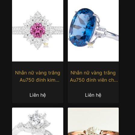
Nhẫn nữ vàng trắng
Nhẫn nữ vàng trắng
Au750 đính kim
Au750 đính viên chủ
cương và sapphire
đá Topaz
hồng
Liên hệ
Liên hệ