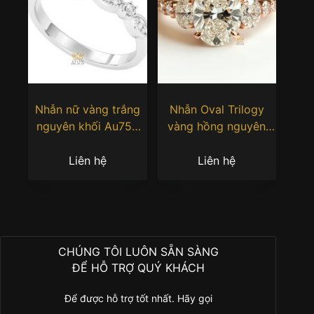
Nhẫn nữ vàng trắng
Nhẫn Oval Trilogy
nguyên khối Au750
vàng hồng nguyên
đính kim cương
khối Au750 đính kim
cương
Liên hệ
Liên hệ
CHÚNG TÔI LUÔN SẴN SÀNG
ĐỂ HỖ TRỢ QUÝ KHÁCH
Để được hỗ trợ tốt nhất. Hãy gọi