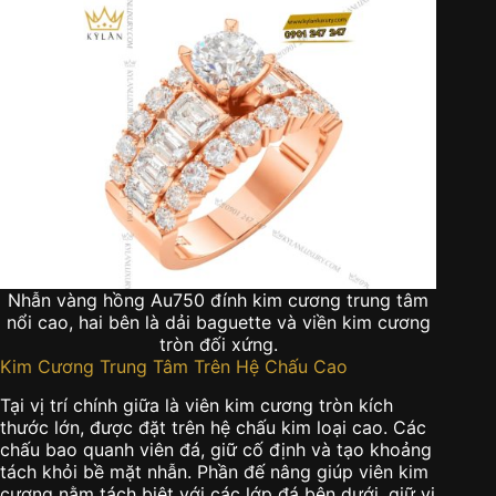
Nhẫn vàng hồng Au750 đính kim cương trung tâm
nổi cao, hai bên là dải baguette và viền kim cương
tròn đối xứng.
Kim Cương Trung Tâm Trên Hệ Chấu Cao
Tại vị trí chính giữa là viên kim cương tròn kích
thước lớn, được đặt trên hệ chấu kim loại cao. Các
chấu bao quanh viên đá, giữ cố định và tạo khoảng
tách khỏi bề mặt nhẫn. Phần đế nâng giúp viên kim
cương nằm tách biệt với các lớp đá bên dưới, giữ vị