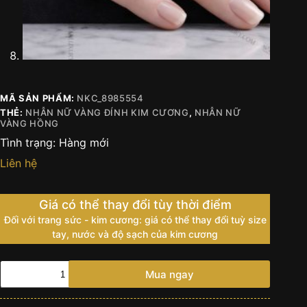
MÃ SẢN PHẨM:
NKC_8985554
THẺ:
NHẪN NỮ VÀNG ĐÍNH KIM CƯƠNG
,
NHẪN NỮ
VÀNG HỒNG
Tình trạng:
Hàng mới
Liên hệ
Giá có thể thay đổi tùy thời điểm
Đối với trang sức - kim cương: giá có thể thay đổi tuỳ size
tay, nước và độ sạch của kim cương
Nhẫn
Mua ngay
nữ
vàng
hồng