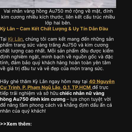
Vai nhẫn vàng hồng Au750 mở rộng về mặt, đính
kim cương nhiều kích thước, liên kết cấu trúc nhiều
lớp hai bên.
Kỳ Lân – Cam Kết Chất Lượng & Uy Tín Dẫn Đầu
Tại
Kỳ Lân
, chúng tôi cam kết mang đến những sản
phẩm trang sức vàng trắng Au750 và kim cương
chất lượng cao nhất. Mỗi sản phẩm đều được kiểm
định nghiêm ngặt, minh bạch về nguồn gốc và đặc
tính, đảm bảo quý khách hàng hoàn toàn yên tâm
về giá trị đầu tư và vẻ đẹp của món trang sức.
Hãy ghé thăm Kỳ Lân ngay hôm nay tại
40 Nguyễn
Cư Trinh, P. Phạm Ngũ Lão, Q.1, TP.HCM
để trực
tiếp trải nghiệm và sở hữu
chiếc nhẫn nữ vàng
hồng Au750 đính kim cương
– lựa chọn tuyệt vời
để nâng tầm phong cách và khẳng định dấu ấn cá
nhân của quý khách!
>>Xem thêm: