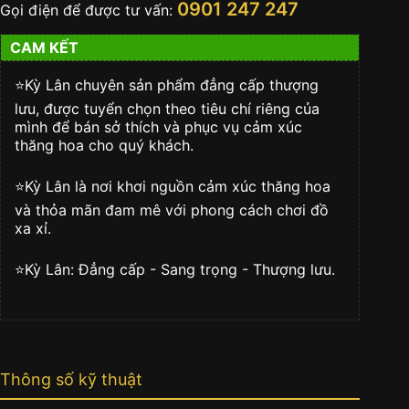
0901 247 247
Gọi điện để được tư vấn:
Au750
đính
CAM KẾT
kim
cương
số
⭐️Kỳ Lân chuyên sản phẩm đẳng cấp thượng
lượng
lưu, được tuyển chọn theo tiêu chí riêng của
mình để bán sở thích và phục vụ cảm xúc
thăng hoa cho quý khách.
⭐️Kỳ Lân là nơi khơi nguồn cảm xúc thăng hoa
và thỏa mãn đam mê với phong cách chơi đồ
xa xỉ.
⭐️Kỳ Lân: Đẳng cấp - Sang trọng - Thượng lưu.
Thông số kỹ thuật