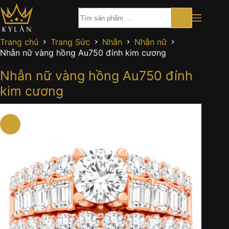
Chuyển
đến
phần
nội
Trang chủ
Trang Sức
Nhẫn
Nhẫn nữ
dung
Nhẫn nữ vàng hồng Au750 đính kim cương
Nhẫn nữ vàng hồng Au750 đính
kim cương