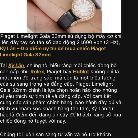
Piaget Limelight Gala 32mm sử dụng bộ máy cơ khí
lên dây tay có tần số dao động 21.600 vph (3 Hz),
Kỳ Lân – Địa điểm uy tín để mua chiếc Piaget
Limelight Gala 32mm
Tại
Kỳ Lân
, chúng tôi hiểu rằng mỗi chiếc đồng hồ
cao cấp như
Rolex
, Piaget hay
Hublot
không chỉ là
một món đồ trang sức, mà còn là một biểu tượng
của sự sang trọng và đẳng cấp. Piaget Limelight
Gala 32mm chính là lựa chọn hoàn hảo cho những
ai yêu thích sự tinh tế và đẳng cấp. Với cam kết
cung cấp sản phẩm chính hãng, bảo hành đầy đủ và
dịch vụ chăm sóc khách hàng tận tâm, Kỳ Lân tự
hào là điểm đến đáng tin cậy để khách hàng sở hữu
chiếc đồng hồ tuyệt vời này.
Chúng tôi luôn sẵn sàng tư vấn và hỗ trợ khách