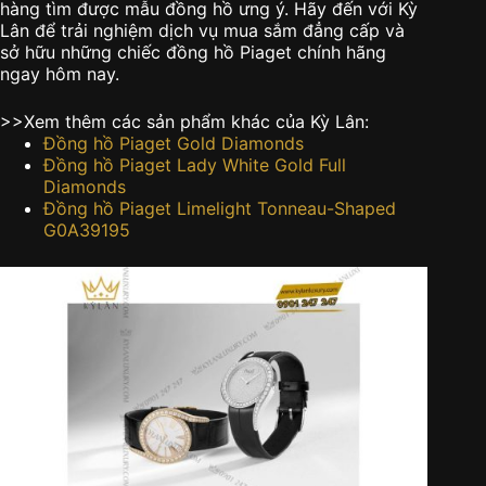
hàng tìm được mẫu đồng hồ ưng ý. Hãy đến với Kỳ
Lân để trải nghiệm dịch vụ mua sắm đẳng cấp và
sở hữu những chiếc đồng hồ Piaget chính hãng
ngay hôm nay.
>>Xem thêm các sản phẩm khác của Kỳ Lân:
Đồng hồ Piaget Gold Diamonds
Đồng hồ Piaget Lady White Gold Full
Diamonds
Đồng hồ Piaget Limelight Tonneau-Shaped
G0A39195