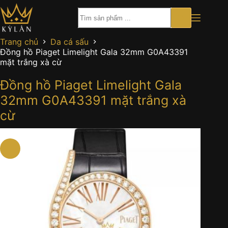
Chuyển
đến
phần
nội
Trang chủ
Da cá sấu
dung
Đồng hồ Piaget Limelight Gala 32mm G0A43391
mặt trắng xà cừ
Đồng hồ Piaget Limelight Gala
32mm G0A43391 mặt trắng xà
cừ