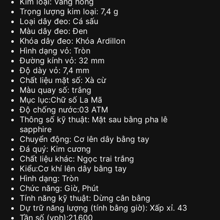
Kim loại: Vàng hồng
Trọng lượng kim loại: 7,4 g
Loại dây đeo: Cá sấu
Màu dây đeo: Đen
Khóa dây đeo: Khóa Ardillon
Hình dạng vỏ: Tròn
Đường kính vỏ: 32 mm
Độ dày vỏ: 7,4 mm
Chất liệu mặt số: Xà cừ
Màu quay số: trắng
Mục lục:Chữ số La Mã
Độ chống nước:03 ATM
Thông số kỹ thuật: Mặt sau bằng pha lê
sapphire
Chuyển động: Cơ lên dây bằng tay
Đá quý: Kim cương
Chất liệu khác: Ngọc trai trắng
Kiểu:Cơ khí lên dây bằng tay
Hình dạng: Tròn
Chức năng: Giờ, Phút
Tính năng kỹ thuật: Dừng cân bằng
Dự trữ năng lượng (tính bằng giờ): Xấp xỉ. 43
Tần số (vph):21.600