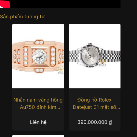
Sản phẩm tương tự
Nhẫn nam vàng hồng
Đồng hồ Rolex
Au750 đính kim
Datejust 31 mặt số
cương
bạc 278274-0012
Liên hệ
390.000.000
₫