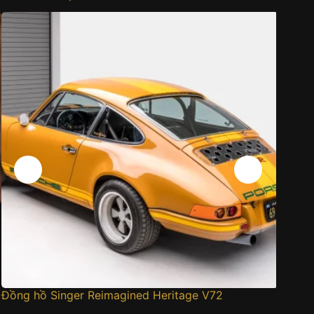
Đồng hồ Singer Reimagined Heritage V72
Cartier
gấm sa