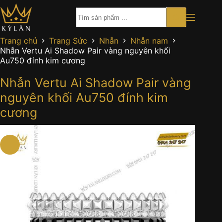
Chuyển
đến
phần
nội
Trang chủ
Trang Sức
Nhẫn
Nhẫn nam
dung
Nhẫn Vertu Ai Shadow Pair vàng nguyên khối
Au750 đính kim cương
Nhẫn Vertu Ai Shadow Pair vàng
nguyên khối Au750 đính kim
cương