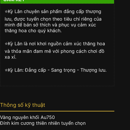
nguyên
khối
Au750
⭐️Kỳ Lân chuyên sản phẩm đẳng cấp thượng
đính
lưu, được tuyển chọn theo tiêu chí riêng của
kim
mình để bán sở thích và phục vụ cảm xúc
cương
thăng hoa cho quý khách.
số
lượng
⭐️Kỳ Lân là nơi khơi nguồn cảm xúc thăng hoa
và thỏa mãn đam mê với phong cách chơi đồ
xa xỉ.
⭐️Kỳ Lân: Đẳng cấp - Sang trọng - Thượng lưu.
Thông số kỹ thuật
Vàng nguyên khối Au750
Đính kim cương thiên nhiên tuyển chọn