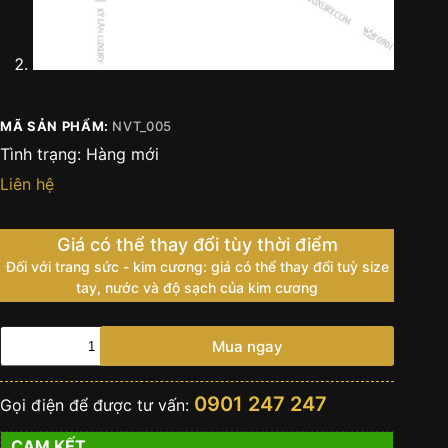
MÃ SẢN PHẨM:
NVT_005
Tình trạng:
Hàng mới
Liên hệ
Giá có thể thay đổi tùy thời điểm
Đối với trang sức - kim cương: giá có thể thay đổi tuỳ size
tay, nước và độ sạch của kim cương
Nhẫn
Mua ngay
Vertu
Ai
Shadow
0901 247 247
Gọi điện để được tư vấn:
Pair
vàng
CAM KẾT