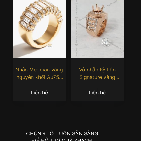
Nhẫn Meridian vàng
Vỏ nhẫn Kỳ Lân
nguyên khối Au750
Signature vàng
đính kim cương
nguyên khối 18k
Au750 đính kim
Liên hệ
Liên hệ
cương
CHÚNG TÔI LUÔN SẴN SÀNG
ĐỂ HỖ TRỢ QUÝ KHÁCH