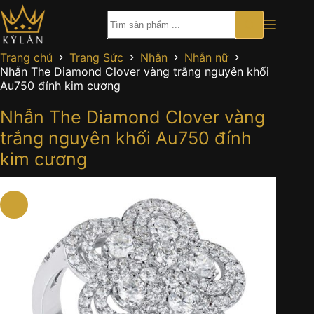
Chuyển
đến
phần
nội
Trang chủ
Trang Sức
Nhẫn
Nhẫn nữ
dung
Nhẫn The Diamond Clover vàng trắng nguyên khối
Au750 đính kim cương
Nhẫn The Diamond Clover vàng
trắng nguyên khối Au750 đính
kim cương