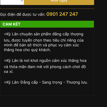
Mua ngay
The
Diamond
Clover
0901 247 247
Gọi điện để được tư vấn:
vàng
trắng
CAM KẾT
nguyên
khối
Au750
⭐️Kỳ Lân chuyên sản phẩm đẳng cấp thượng
đính
lưu, được tuyển chọn theo tiêu chí riêng của
kim
mình để bán sở thích và phục vụ cảm xúc
cương
thăng hoa cho quý khách.
số
lượng
⭐️Kỳ Lân là nơi khơi nguồn cảm xúc thăng hoa
và thỏa mãn đam mê với phong cách chơi đồ
xa xỉ.
⭐️Kỳ Lân: Đẳng cấp - Sang trọng - Thượng lưu.