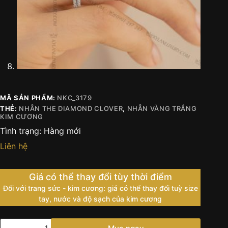
MÃ SẢN PHẨM:
NKC_3179
THẺ:
NHẪN THE DIAMOND CLOVER
,
NHẪN VÀNG TRẮNG
KIM CƯƠNG
Tình trạng:
Hàng mới
Liên hệ
Giá có thể thay đổi tùy thời điểm
Đối với trang sức - kim cương: giá có thể thay đổi tuỳ size
tay, nước và độ sạch của kim cương
Nhẫn