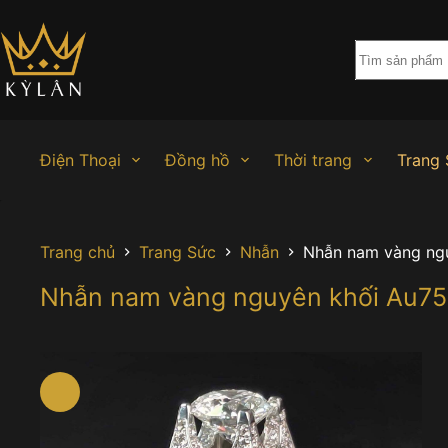
Chuyển
đến
phần
nội
dung
Điện Thoại
Đồng hồ
Thời trang
Trang 
Trang chủ
Trang Sức
Nhẫn
Nhẫn nam vàng ngu
Nhẫn nam vàng nguyên khối Au750