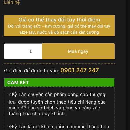
Liên hệ
Giá có thể thay đổi tùy thời điểm
Đối với trang sức - kim cương: giá có thể thay đổi tuỳ
size tay, nước và độ sạch của kim cương
Nhẫn
nam
Mua ngay
vàng
nguyên
khối
0901 247 247
Gọi điện để được tư vấn:
Au750
đính
CAM KẾT
viên
chủ
⭐️Kỳ Lân chuyên sản phẩm đẳng cấp thượng
9ly
số
lưu, được tuyển chọn theo tiêu chí riêng của
lượng
mình để bán sở thích và phục vụ cảm xúc
thăng hoa cho quý khách.
⭐️Kỳ Lân là nơi khơi nguồn cảm xúc thăng hoa