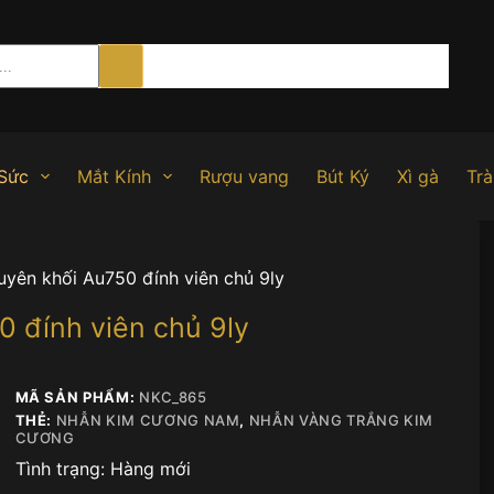
Sức
Mắt Kính
Rượu vang
Bút Ký
Xì gà
Trà
yên khối Au750 đính viên chủ 9ly
 đính viên chủ 9ly
MÃ SẢN PHẨM:
NKC_865
THẺ:
NHẪN KIM CƯƠNG NAM
,
NHẪN VÀNG TRẮNG KIM
CƯƠNG
Tình trạng:
Hàng mới