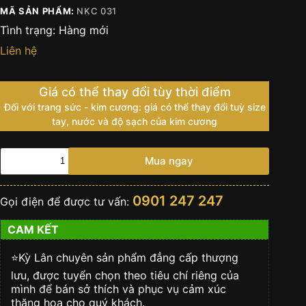
MÃ SẢN PHẨM:
NKC 031
Tình trạng:
Hàng mới
Liên hệ
Giá có thể thay đổi tùy thời điểm
Đối với trang sức - kim cương: giá có thể thay đổi tuỳ size
tay, nước và độ sạch của kim cương
Nhẫn
Mua ngay
nữ
vàng
trắng
0901 247 247
Gọi điện để được tư vấn:
18k
Au750
CAM KẾT
đính
kim
cương
⭐️Kỳ Lân chuyên sản phẩm đẳng cấp thượng
số
lưu, được tuyển chọn theo tiêu chí riêng của
lượng
mình để bán sở thích và phục vụ cảm xúc
thăng hoa cho quý khách.