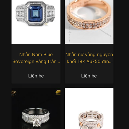
Nhẫn Nam Blue
Nhẫn nữ vàng nguyên
Sovereign vàng trắng
khối 18k Au750 đính
nguyên khối Au750
2 hàng kim cương
Liên hệ
Liên hệ