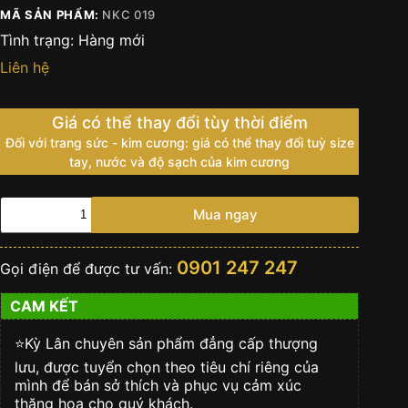
MÃ SẢN PHẨM:
NKC 019
Tình trạng:
Hàng mới
Liên hệ
Giá có thể thay đổi tùy thời điểm
Đối với trang sức - kim cương: giá có thể thay đổi tuỳ size
tay, nước và độ sạch của kim cương
Nhẫn
Mua ngay
Nam
Vàng
Nguyên
0901 247 247
Gọi điện để được tư vấn:
Khối
18k
CAM KẾT
Viên
Chủ
6Ly3
⭐️Kỳ Lân chuyên sản phẩm đẳng cấp thượng
số
lưu, được tuyển chọn theo tiêu chí riêng của
lượng
mình để bán sở thích và phục vụ cảm xúc
thăng hoa cho quý khách.