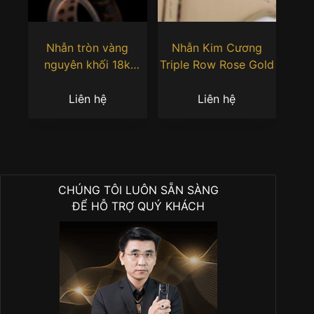
Nhẫn tròn vàng
Nhẫn Kim Cương
nguyên khối 18k
Triple Row Rose Gold
Au750 đính kim
cương
Liên hệ
Liên hệ
CHÚNG TÔI LUÔN SẴN SÀNG
ĐỂ HỖ TRỢ QUÝ KHÁCH