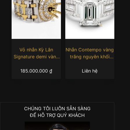
Vỏ nhẫn Kỳ Lân
Nhẫn Contempo vàng
Signature demi vàng
trắng nguyên khối
Au750 đính kim
Au750 đính kim
cương
cương
185.000.000
₫
Liên hệ
CHÚNG TÔI LUÔN SẴN SÀNG
ĐỂ HỖ TRỢ QUÝ KHÁCH