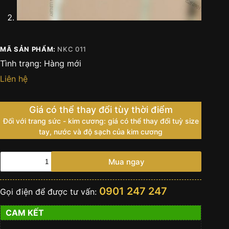
MÃ SẢN PHẨM:
NKC 011
Tình trạng:
Hàng mới
Liên hệ
Giá có thể thay đổi tùy thời điểm
Đối với trang sức - kim cương: giá có thể thay đổi tuỳ size
tay, nước và độ sạch của kim cương
Nhẫn
Mua ngay
Nam
Octagonal
Vàng
0901 247 247
Gọi điện để được tư vấn:
Hồng
18K
CAM KẾT
Đính
Kim