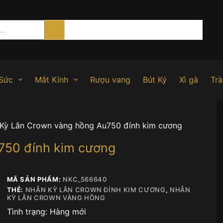
Sức
Mắt Kính
Rượu vang
Bút Ký
Xì gà
Trà
Kỳ Lân Crown vàng hồng Au750 đính kim cương
750 đính kim cương
MÃ SẢN PHẨM:
NKC_566640
THẺ:
NHẪN KỲ LÂN CROWN ĐÍNH KIM CƯƠNG
,
NHẪN
KỲ LÂN CROWN VÀNG HỒNG
Tình trạng:
Hàng mới