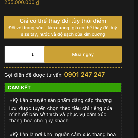
255.000.000
₫
Giá có thể thay đổi tùy thời điểm
Đối với trang sức - kim cương: giá có thể thay đổi tuỳ
size tay, nước và độ sạch của kim cương
Nhẫn
Kỳ
Mua ngay
Lân
Crown
vàng
0901 247 247
Gọi điện để được tư vấn:
hồng
Au750
CAM KẾT
đính
kim
⭐️Kỳ Lân chuyên sản phẩm đẳng cấp thượng
cương
số
lưu, được tuyển chọn theo tiêu chí riêng của
lượng
mình để bán sở thích và phục vụ cảm xúc
thăng hoa cho quý khách.
⭐️Kỳ Lân là nơi khơi nguồn cảm xúc thăng hoa