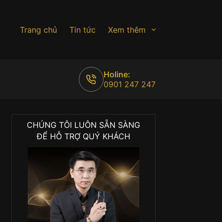
Trang chủ
Tin tức
Xem thêm
Holine:
0901 247 247
CHÚNG TÔI LUÔN SẴN SÀNG
ĐỂ HỖ TRỢ QUÝ KHÁCH