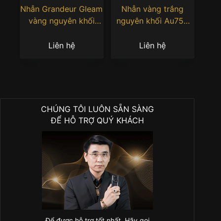
Nhẫn Grandeur Gleam
Nhẫn vàng trắng
vàng nguyên khối
nguyên khối Au750
Au750 đính đá quý đỏ
đính viên chủ 12ly
Liên hệ
Liên hệ
CHÚNG TÔI LUÔN SẴN SÀNG
ĐỂ HỖ TRỢ QUÝ KHÁCH
Để được hỗ trợ tốt nhất. Hãy gọi