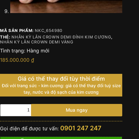
MÃ SẢN PHẨM:
NKC_654980
THẺ:
NHẪN KỲ LÂN CROWN DEMI ĐÍNH KIM CƯƠNG
,
NHẪN KỲ LÂN CROWN DEMI VÀNG
Tình trạng:
Hàng mới
185.000.000
₫
Giá có thể thay đổi tùy thời điểm
Đối với trang sức - kim cương: giá có thể thay đổi tuỳ size
tay, nước và độ sạch của kim cương
Nhẫn
Mua ngay
Kỳ
Lân
Crown
0901 247 247
Gọi điện để được tư vấn:
demi
vàng