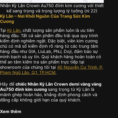
Nhẫn Kỳ Lân Crown Au750 đính kim cương với thiết
kế sang trọng và trọng lượng lý tưởng (ni 22)
Kỳ Lân – Nơi Khởi Nguồn Của Trang Sức Kim
Cương
Tại
Kỳ Lân
, chất lượng sản phẩm luôn là ưu tiên
hàng đầu. Tất cả sản phẩm đều trải qua quy trình
kiểm định nghiêm ngặt. Đặc biệt, viên kim cương
chủ có mã số kiểm định rõ ràng từ các trung tâm
hàng đầu như GIA, LiuLab, PNJ, Doji, đảm bảo sự
minh bạch và uy tín. Quý khách hàng hoàn toàn có
thể an tâm kiểm tra sản phẩm trực tiếp tại
showroom của chúng tôi tại
40 Nguyễn Cư Trinh, P.
Phạm Ngũ Lão, Q.1, TP.HCM.
Hãy để
chiếc Nhẫn Kỳ Lân Crown demi vàng vàng
Au750 đính kim cương
sang trọng từ Kỳ Lân là
mảnh ghép hoàn hảo, khẳng định phong cách và
đẳng cấp không giới hạn của quý khách.
Xem thêm