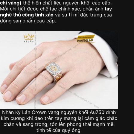
chỉ vàng)
thể hiện chất liệu nguyên khối cao cấp.
Mỗi chi tiết được chế tác chính xác, phản ánh
tay
nghề thủ công tinh xảo
và sự tỉ mỉ đặc trưng của
dòng sản phẩm cao cấp.
Nhẫn Kỳ Lân Crown vàng nguyên khối Au750 đính
kim cương khi đeo trên tay mang lại cảm giác chắc
chắn và sang trọng, tôn lên phong thái mạnh mẽ,
tinh tế của quý ông.