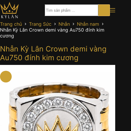
Chuyển
đến
phần
nội
Trang chủ
Trang Sức
Nhẫn
Nhẫn nam
dung
Nhẫn Kỳ Lân Crown demi vàng Au750 đính kim
cương
Nhẫn Kỳ Lân Crown demi vàng
Au750 đính kim cương