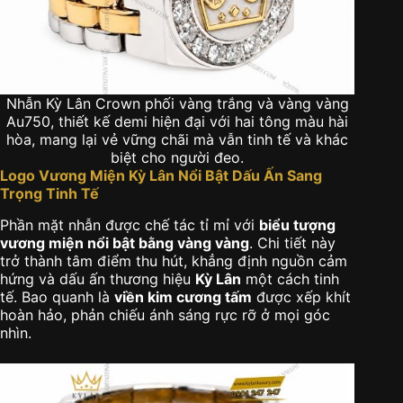
Nhẫn Kỳ Lân Crown phối vàng trắng và vàng vàng
Au750, thiết kế demi hiện đại với hai tông màu hài
hòa, mang lại vẻ vững chãi mà vẫn tinh tế và khác
biệt cho người đeo.
Logo Vương Miện Kỳ Lân Nổi Bật Dấu Ấn Sang
Trọng Tinh Tế
Phần mặt nhẫn được chế tác tỉ mỉ với
biểu tượng
vương miện nổi bật bằng vàng vàng
. Chi tiết này
trở thành tâm điểm thu hút, khẳng định nguồn cảm
hứng và dấu ấn thương hiệu
Kỳ Lân
một cách tinh
tế. Bao quanh là
viền kim cương tấm
được xếp khít
hoàn hảo, phản chiếu ánh sáng rực rỡ ở mọi góc
nhìn.