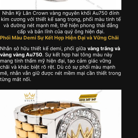
Nhẫn Kỳ Lân Crown vàng nguyên khối Au750 đính
kim cương với thiết kế sang trọng, phối màu tinh tế
và đường nét mạnh mẽ, thể hiện phong thái đẳng
cấp và bản lĩnh của quý ông hiện đại.
Phối Màu Demi Sự Kết Hợp Hiện Đại và Vững Chãi
Nhẫn sở hữu thiết kế demi, phối giữa
vàng trắng và
vàng vàng Au750
. Sự kết hợp hai tông màu này
mang tính thẩm mỹ hiện đại, tạo cảm giác vững
chãi và khác biệt rõ rệt. Dù có sự phối màu mạnh
mẽ, nhẫn vẫn giữ được nét mềm mại cần thiết trong
từng mắt nối.