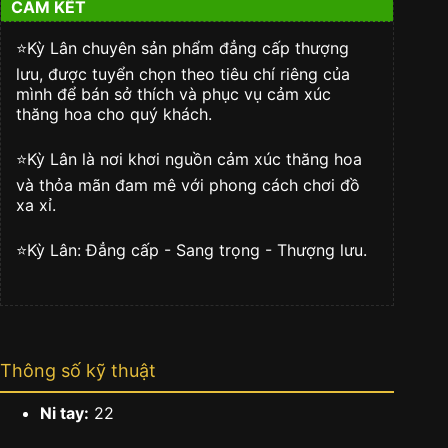
CAM KẾT
Au750
đính
kim
⭐️Kỳ Lân chuyên sản phẩm đẳng cấp thượng
cương
lưu, được tuyển chọn theo tiêu chí riêng của
số
mình để bán sở thích và phục vụ cảm xúc
lượng
thăng hoa cho quý khách.
⭐️Kỳ Lân là nơi khơi nguồn cảm xúc thăng hoa
và thỏa mãn đam mê với phong cách chơi đồ
xa xỉ.
⭐️Kỳ Lân: Đẳng cấp - Sang trọng - Thượng lưu.
Thông số kỹ thuật
Ni tay:
22