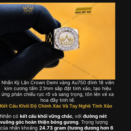
Nhẫn Kỳ Lân Crown Demi vàng Au750 đính 18 viên
kim cương tấm 2.1mm sắp đặt tinh xảo, tạo hiệu
ứng phản chiếu rực rỡ và sang trọng, tôn lên vẻ xa
hoa đầy tinh tế.
Kết Cấu Khối Độ Chính Xác Và Tay Nghề Tinh Xảo
Nhẫn có
kết cấu khối vững chắc
, với
đường nét
vuông góc hoàn thiện bóng gương
. Trọng lượng
của nhẫn khoảng
24.73 gram (tương đương hơn 6